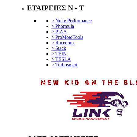
ΕΤΑΙΡΕΙΕΣ N - T
> Nuke Performance
> Phormula
> PIAA
> ProMotoTools
> Racedom
> Stack
> TEIN
> TESLA
> Turbosmart