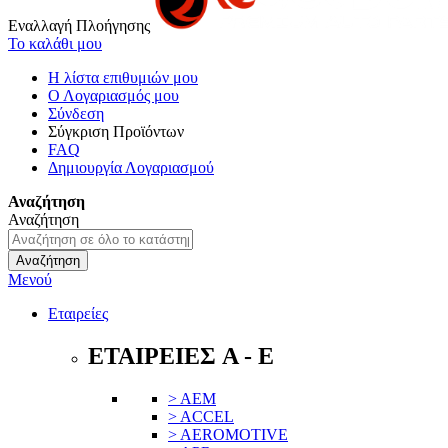
Εναλλαγή Πλοήγησης
Το καλάθι μου
Η λίστα επιθυμιών μου
Ο Λογαριασμός μου
Σύνδεση
Σύγκριση Προϊόντων
FAQ
Δημιουργία Λογαριασμού
Αναζήτηση
Αναζήτηση
Αναζήτηση
Μενού
Εταιρείες
ΕΤΑΙΡΕΙΕΣ A - E
> AEM
> ACCEL
> AEROMOTIVE