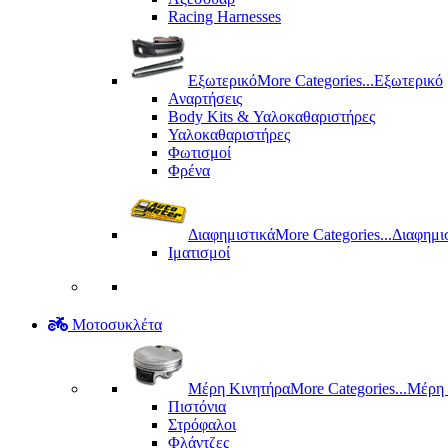
Racing Harnesses
Εξωτερικό
More Categories...
Εξωτερικό
Αναρτήσεις
Body Kits & Υαλοκαθαριστήρες
Υαλοκαθαριστήρες
Φωτισμοί
Φρένα
Διαφημιστικά
More Categories...
Διαφημι
Ιματισμοί
Μοτοσυκλέτα
Μέρη Kινητήρα
More Categories...
Μέρη 
Πιστόνια
Στρόφαλοι
Φλάντζες