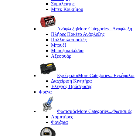
Συμπλέκτης
Μπεκ Καυσίμου
Ανάφλεξη
More Categories...
Ανάφλεξη
Πλήρες Πακέτο Ανάφλεξης
Πολλαπλασιαστές
Μπουζί
Μπουζοκαλώδια
Αξεσουάρ
Εγκέφαλοι
More Categories...
Εγκέφαλοι
Διαχείριση Κινητήρα
Έλεγχος Πρόσφυσης
Φρένα
Φωτισμός
More Categories...
Φωτισμός
Λαμπτήρες
Φανάρια