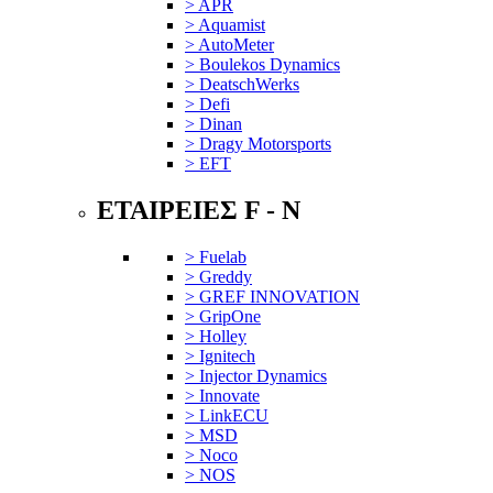
> APR
> Aquamist
> AutoMeter
> Boulekos Dynamics
> DeatschWerks
> Defi
> Dinan
> Dragy Motorsports
> EFT
ΕΤΑΙΡΕΙΕΣ F - N
> Fuelab
> Greddy
> GREF INNOVATION
> GripOne
> Holley
> Ignitech
> Injector Dynamics
> Innovate
> LinkECU
> MSD
> Noco
> NOS