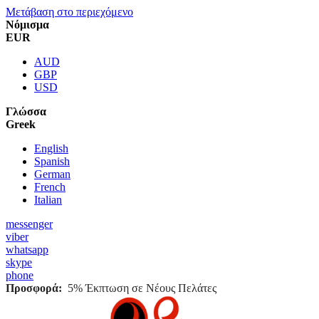
Μετάβαση στο περιεχόμενο
Νόμισμα
EUR
AUD
GBP
USD
Γλώσσα
Greek
English
Spanish
German
French
Italian
messenger
viber
whatsapp
skype
phone
Προσφορά:
5% Έκπτωση σε Νέους Πελάτες