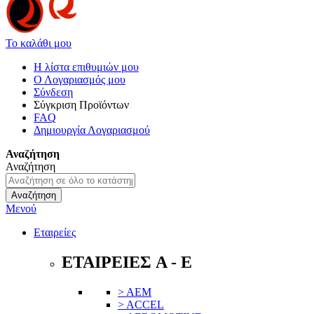
Το καλάθι μου
Η λίστα επιθυμιών μου
Ο Λογαριασμός μου
Σύνδεση
Σύγκριση Προϊόντων
FAQ
Δημιουργία Λογαριασμού
Αναζήτηση
Αναζήτηση
Αναζήτηση
Μενού
Εταιρείες
ΕΤΑΙΡΕΙΕΣ A - E
> AEM
> ACCEL