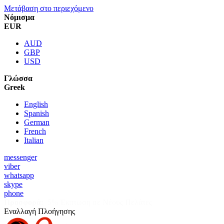
Μετάβαση στο περιεχόμενο
Νόμισμα
EUR
AUD
GBP
USD
Γλώσσα
Greek
English
Spanish
German
French
Italian
messenger
viber
whatsapp
skype
phone
Προσφορά:
5% Έκπτωση σε Νέους Πελάτες
Εναλλαγή Πλοήγησης