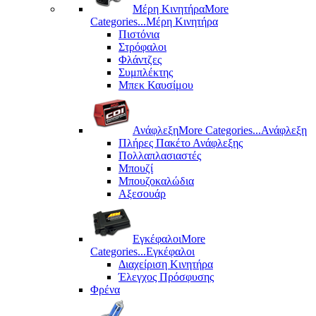
Μέρη Kινητήρα
More
Categories...
Μέρη Kινητήρα
Πιστόνια
Στρόφαλοι
Φλάντζες
Συμπλέκτης
Μπεκ Καυσίμου
Ανάφλεξη
More Categories...
Ανάφλεξη
Πλήρες Πακέτο Ανάφλεξης
Πολλαπλασιαστές
Μπουζί
Μπουζοκαλώδια
Αξεσουάρ
Εγκέφαλοι
More
Categories...
Εγκέφαλοι
Διαχείριση Κινητήρα
Έλεγχος Πρόσφυσης
Φρένα