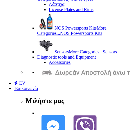
Λάστιχα
License Plates and Rims
NOS Powersports Kits
More
Categories...
NOS Powersports Kits
Sensors
More Categories...
Sensors
Diagnostic tools and Equipment
Accessories
EV
Επικοινωνία
Μιλήστε μας