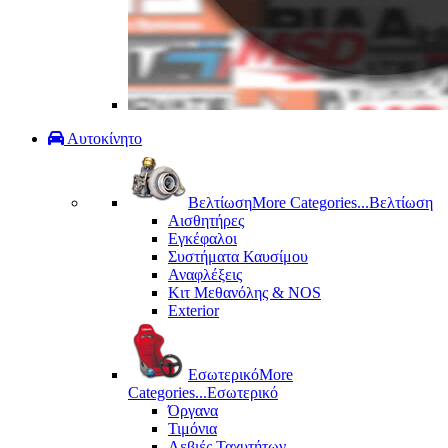
Αυτοκίνητο
Βελτίωση
More Categories...
Βελτίωση
Αισθητήρες
Εγκέφαλοι
Συστήματα Καυσίμου
Αναφλέξεις
Κιτ Μεθανόλης & ΝΟS
Exterior
Εσωτερικό
More
Categories...
Εσωτερικό
Όργανα
Τιμόνια
Λεβιές Ταχυτήτων