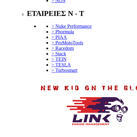
> NOS
ΕΤΑΙΡΕΙΕΣ N - T
> Nuke Performance
> Phormula
> PIAA
> ProMotoTools
> Racedom
> Stack
> TEIN
> TESLA
> Turbosmart