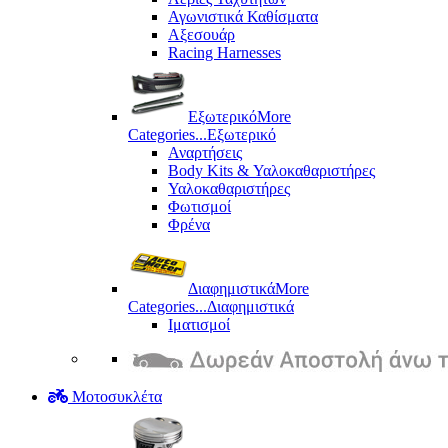
Αγωνιστικά Καθίσματα
Αξεσουάρ
Racing Harnesses
Εξωτερικό
More
Categories...
Εξωτερικό
Αναρτήσεις
Body Kits & Υαλοκαθαριστήρες
Υαλοκαθαριστήρες
Φωτισμοί
Φρένα
Διαφημιστικά
More
Categories...
Διαφημιστικά
Ιματισμοί
Μοτοσυκλέτα