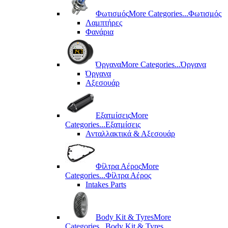
Φωτισμός
More Categories...
Φωτισμός
Λαμπτήρες
Φανάρια
Όργανα
More Categories...
Όργανα
Όργανα
Αξεσουάρ
Εξατμίσεις
More
Categories...
Εξατμίσεις
Ανταλλακτικά & Αξεσουάρ
Φίλτρα Αέρος
More
Categories...
Φίλτρα Αέρος
Intakes Parts
Body Kit & Tyres
More
Categories...
Body Kit & Tyres