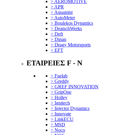
> AEROMOTIVE
> APR
> Aquamist
> AutoMeter
> Boulekos Dynamics
> DeatschWerks
> Defi
> Dinan
> Dragy Motorsports
> EFT
ΕΤΑΙΡΕΙΕΣ F - N
> Fuelab
> Greddy
> GREF INNOVATION
> GripOne
> Holley
> Ignitech
> Injector Dynamics
> Innovate
> LinkECU
> MSD
> Noco