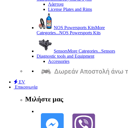
Λάστιχα
License Plates and Rims
NOS Powersports Kits
More
Categories...
NOS Powersports Kits
Sensors
More Categories...
Sensors
Diagnostic tools and Equipment
Accessories
EV
Επικοινωνία
Μιλήστε μας