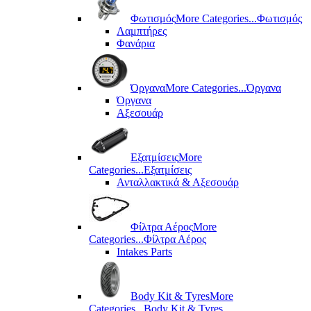
Φωτισμός
More Categories...
Φωτισμός
Λαμπτήρες
Φανάρια
Όργανα
More Categories...
Όργανα
Όργανα
Αξεσουάρ
Εξατμίσεις
More
Categories...
Εξατμίσεις
Ανταλλακτικά & Αξεσουάρ
Φίλτρα Αέρος
More
Categories...
Φίλτρα Αέρος
Intakes Parts
Body Kit & Tyres
More
Categories...
Body Kit & Tyres