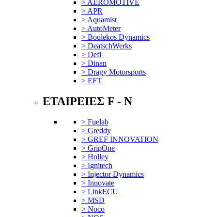
> AEROMOTIVE
> APR
> Aquamist
> AutoMeter
> Boulekos Dynamics
> DeatschWerks
> Defi
> Dinan
> Dragy Motorsports
> EFT
ΕΤΑΙΡΕΙΕΣ F - N
> Fuelab
> Greddy
> GREF INNOVATION
> GripOne
> Holley
> Ignitech
> Injector Dynamics
> Innovate
> LinkECU
> MSD
> Noco