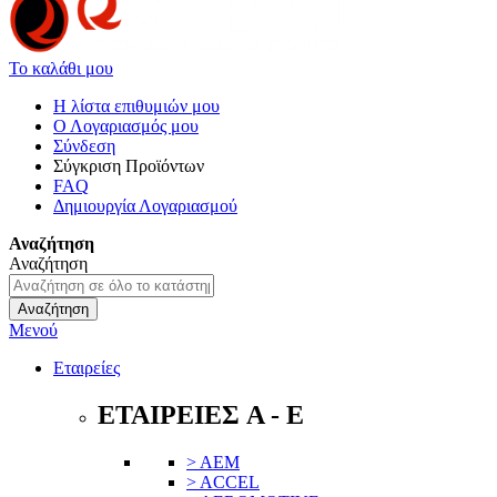
Το καλάθι μου
Η λίστα επιθυμιών μου
Ο Λογαριασμός μου
Σύνδεση
Σύγκριση Προϊόντων
FAQ
Δημιουργία Λογαριασμού
Αναζήτηση
Αναζήτηση
Αναζήτηση
Μενού
Εταιρείες
ΕΤΑΙΡΕΙΕΣ A - E
> AEM
> ACCEL