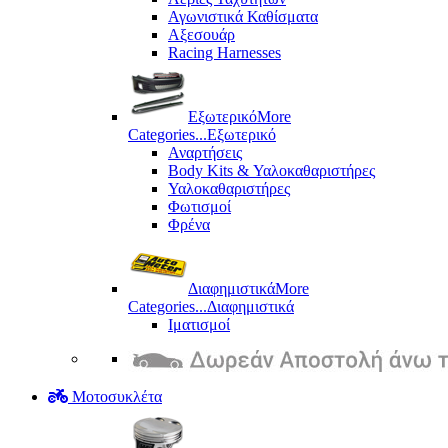
Αγωνιστικά Καθίσματα
Αξεσουάρ
Racing Harnesses
Εξωτερικό
More
Categories...
Εξωτερικό
Αναρτήσεις
Body Kits & Υαλοκαθαριστήρες
Υαλοκαθαριστήρες
Φωτισμοί
Φρένα
Διαφημιστικά
More
Categories...
Διαφημιστικά
Ιματισμοί
Μοτοσυκλέτα