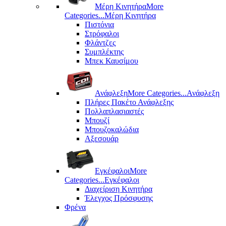
Μέρη Kινητήρα
More
Categories...
Μέρη Kινητήρα
Πιστόνια
Στρόφαλοι
Φλάντζες
Συμπλέκτης
Μπεκ Καυσίμου
Ανάφλεξη
More Categories...
Ανάφλεξη
Πλήρες Πακέτο Ανάφλεξης
Πολλαπλασιαστές
Μπουζί
Μπουζοκαλώδια
Αξεσουάρ
Εγκέφαλοι
More
Categories...
Εγκέφαλοι
Διαχείριση Κινητήρα
Έλεγχος Πρόσφυσης
Φρένα