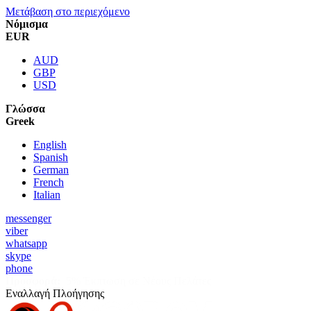
Μετάβαση στο περιεχόμενο
Νόμισμα
EUR
AUD
GBP
USD
Γλώσσα
Greek
English
Spanish
German
French
Italian
messenger
viber
whatsapp
skype
phone
Προσφορά:
5% Έκπτωση σε Νέους Πελάτες
Εναλλαγή Πλοήγησης