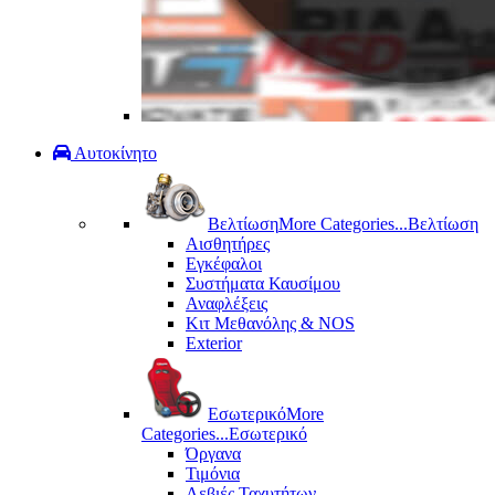
Αυτοκίνητο
Βελτίωση
More Categories...
Βελτίωση
Αισθητήρες
Εγκέφαλοι
Συστήματα Καυσίμου
Αναφλέξεις
Κιτ Μεθανόλης & ΝΟS
Exterior
Εσωτερικό
More
Categories...
Εσωτερικό
Όργανα
Τιμόνια
Λεβιές Ταχυτήτων