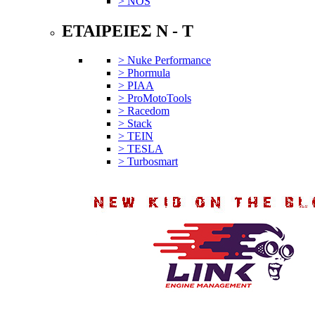
> NOS
ΕΤΑΙΡΕΙΕΣ N - T
> Nuke Performance
> Phormula
> PIAA
> ProMotoTools
> Racedom
> Stack
> TEIN
> TESLA
> Turbosmart