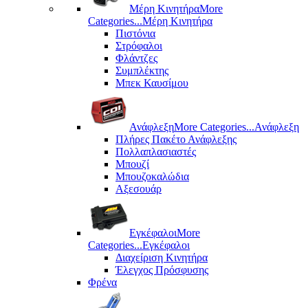
Μέρη Kινητήρα
More
Categories...
Μέρη Kινητήρα
Πιστόνια
Στρόφαλοι
Φλάντζες
Συμπλέκτης
Μπεκ Καυσίμου
Ανάφλεξη
More Categories...
Ανάφλεξη
Πλήρες Πακέτο Ανάφλεξης
Πολλαπλασιαστές
Μπουζί
Μπουζοκαλώδια
Αξεσουάρ
Εγκέφαλοι
More
Categories...
Εγκέφαλοι
Διαχείριση Κινητήρα
Έλεγχος Πρόσφυσης
Φρένα