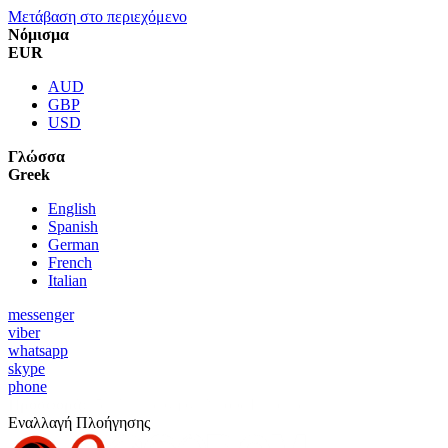
Μετάβαση στο περιεχόμενο
Νόμισμα
EUR
AUD
GBP
USD
Γλώσσα
Greek
English
Spanish
German
French
Italian
messenger
viber
whatsapp
skype
phone
Προσφορά:
5% Έκπτωση σε Νέους Πελάτες
Εναλλαγή Πλοήγησης