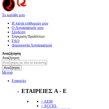
Το καλάθι μου
Η λίστα επιθυμιών μου
Ο Λογαριασμός μου
Σύνδεση
Σύγκριση Προϊόντων
FAQ
Δημιουργία Λογαριασμού
Αναζήτηση
Αναζήτηση
Αναζήτηση
Μενού
Εταιρείες
ΕΤΑΙΡΕΙΕΣ A - E
> AEM
> ACCEL