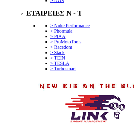
> NOS
ΕΤΑΙΡΕΙΕΣ N - T
> Nuke Performance
> Phormula
> PIAA
> ProMotoTools
> Racedom
> Stack
> TEIN
> TESLA
> Turbosmart