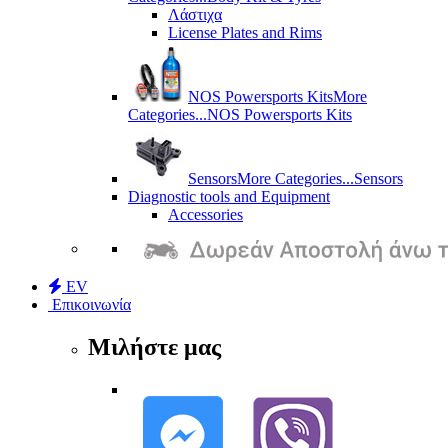
Λάστιχα
License Plates and Rims
NOS Powersports Kits
More
Categories...
NOS Powersports Kits
Sensors
More Categories...
Sensors
Diagnostic tools and Equipment
Accessories
EV
Επικοινωνία
Μιλήστε μας