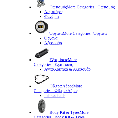
Φωτισμός
More Categories...
Φωτισμός
Λαμπτήρες
Φανάρια
Όργανα
More Categories...
Όργανα
Όργανα
Αξεσουάρ
Εξατμίσεις
More
Categories...
Εξατμίσεις
Ανταλλακτικά & Αξεσουάρ
Φίλτρα Αέρος
More
Categories...
Φίλτρα Αέρος
Intakes Parts
Body Kit & Tyres
More
Categories...
Body Kit & Tyres