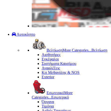
Αυτοκίνητο
Βελτίωση
More Categories...
Βελτίωση
Αισθητήρες
Εγκέφαλοι
Συστήματα Καυσίμου
Αναφλέξεις
Κιτ Μεθανόλης & ΝΟS
Exterior
Εσωτερικό
More
Categories...
Εσωτερικό
Όργανα
Τιμόνια
Λεβιές Ταχυτήτων