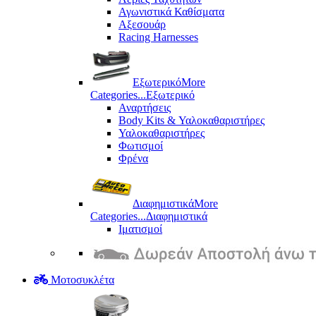
Αγωνιστικά Καθίσματα
Αξεσουάρ
Racing Harnesses
Εξωτερικό
More
Categories...
Εξωτερικό
Αναρτήσεις
Body Kits & Υαλοκαθαριστήρες
Υαλοκαθαριστήρες
Φωτισμοί
Φρένα
Διαφημιστικά
More
Categories...
Διαφημιστικά
Ιματισμοί
Μοτοσυκλέτα