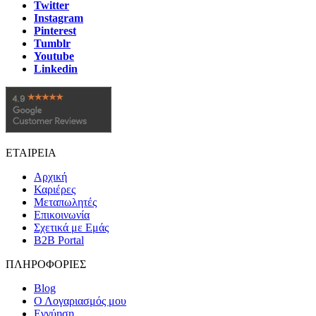
Twitter
Instagram
Pinterest
Tumblr
Youtube
Linkedin
ΕΤΑΙΡΕΙΑ
Αρχική
Καριέρες
Μεταπωλητές
Επικοινωνία
Σχετικά με Εμάς
B2B Portal
ΠΛΗΡΟΦΟΡΙΕΣ
Blog
Ο Λογαριασμός μου
Εγγύηση