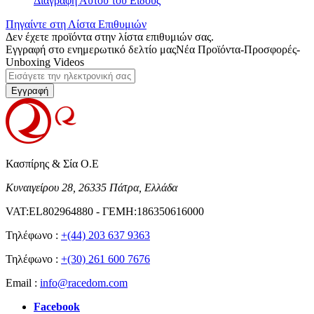
Διαγραφή Αυτού του Είδους
Πηγαίντε στη Λίστα Επιθυμιών
Δεν έχετε προϊόντα στην λίστα επιθυμιών σας.
Εγγραφή στο ενημερωτικό δελτίο μας
Νέα Προϊόντα-Προσφορές-
Unboxing Videos
Εγγραφή
Κασπίρης & Σία Ο.Ε
Κυναιγείρου 28, 26335 Πάτρα, Ελλάδα
VAT:EL802964880 - ΓΕΜΗ:186350616000
Τηλέφωνο :
+(44) 203 637 9363
Τηλέφωνο :
+(30) 261 600 7676
Email :
info@racedom.com
Facebook