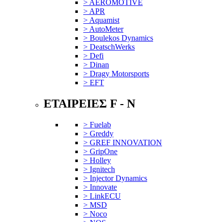
> AEROMOTIVE
> APR
> Aquamist
> AutoMeter
> Boulekos Dynamics
> DeatschWerks
> Defi
> Dinan
> Dragy Motorsports
> EFT
ΕΤΑΙΡΕΙΕΣ F - N
> Fuelab
> Greddy
> GREF INNOVATION
> GripOne
> Holley
> Ignitech
> Injector Dynamics
> Innovate
> LinkECU
> MSD
> Noco