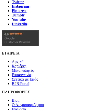
Twitter
Instagram
Pinterest
Tumblr
Youtube
Linkedin
ΕΤΑΙΡΕΙΑ
Αρχική
Καριέρες
Μεταπωλητές
Επικοινωνία
Σχετικά με Εμάς
B2B Portal
ΠΛΗΡΟΦΟΡΙΕΣ
Blog
Ο Λογαριασμός μου
Εγγύηση