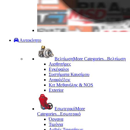
Αυτοκίνητο
Βελτίωση
More Categories...
Βελτίωση
Αισθητήρες
Εγκέφαλοι
Συστήματα Καυσίμου
Αναφλέξεις
Κιτ Μεθανόλης & ΝΟS
Exterior
Εσωτερικό
More
Categories...
Εσωτερικό
Όργανα
Τιμόνια
Λεβιές Ταχυτήτων