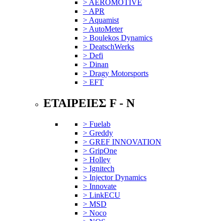
> AEROMOTIVE
> APR
> Aquamist
> AutoMeter
> Boulekos Dynamics
> DeatschWerks
> Defi
> Dinan
> Dragy Motorsports
> EFT
ΕΤΑΙΡΕΙΕΣ F - N
> Fuelab
> Greddy
> GREF INNOVATION
> GripOne
> Holley
> Ignitech
> Injector Dynamics
> Innovate
> LinkECU
> MSD
> Noco