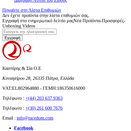
Διαγραφή Αυτού του Είδους
Πηγαίντε στη Λίστα Επιθυμιών
Δεν έχετε προϊόντα στην λίστα επιθυμιών σας.
Εγγραφή στο ενημερωτικό δελτίο μας
Νέα Προϊόντα-Προσφορές-
Unboxing Videos
Εγγραφή
Κασπίρης & Σία Ο.Ε
Κυναιγείρου 28, 26335 Πάτρα, Ελλάδα
VAT:EL802964880 - ΓΕΜΗ:186350616000
Τηλέφωνο :
+(44) 203 637 9363
Τηλέφωνο :
+(30) 261 600 7676
Email :
info@racedom.com
Facebook