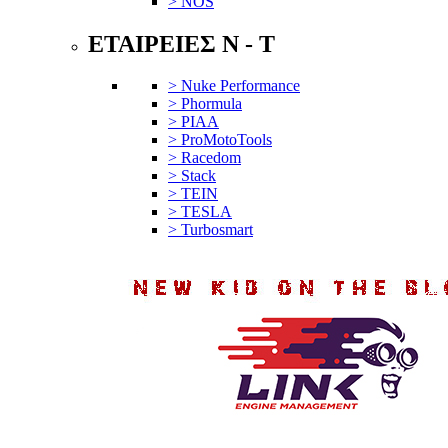
> NOS
ΕΤΑΙΡΕΙΕΣ N - T
> Nuke Performance
> Phormula
> PIAA
> ProMotoTools
> Racedom
> Stack
> TEIN
> TESLA
> Turbosmart