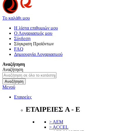
Το καλάθι μου
Η λίστα επιθυμιών μου
Ο Λογαριασμός μου
Σύνδεση
Σύγκριση Προϊόντων
FAQ
Δημιουργία Λογαριασμού
Αναζήτηση
Αναζήτηση
Αναζήτηση
Μενού
Εταιρείες
ΕΤΑΙΡΕΙΕΣ A - E
> AEM
> ACCEL