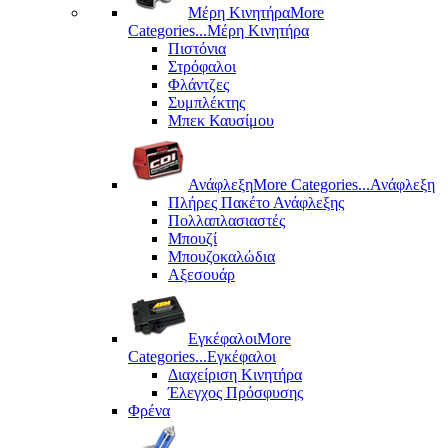
Μέρη Kινητήρα
More
Categories...
Μέρη Kινητήρα
Πιστόνια
Στρόφαλοι
Φλάντζες
Συμπλέκτης
Μπεκ Καυσίμου
Ανάφλεξη
More Categories...
Ανάφλεξη
Πλήρες Πακέτο Ανάφλεξης
Πολλαπλασιαστές
Μπουζί
Μπουζοκαλώδια
Αξεσουάρ
Εγκέφαλοι
More
Categories...
Εγκέφαλοι
Διαχείριση Κινητήρα
Έλεγχος Πρόσφυσης
Φρένα