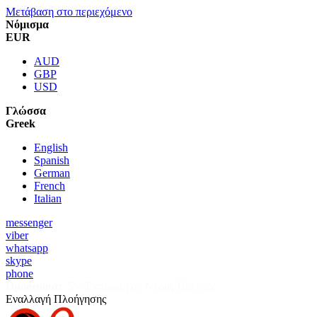
Μετάβαση στο περιεχόμενο
Νόμισμα
EUR
AUD
GBP
USD
Γλώσσα
Greek
English
Spanish
German
French
Italian
messenger
viber
whatsapp
skype
phone
Προσφορά:
5% Έκπτωση σε Νέους Πελάτες
Εναλλαγή Πλοήγησης