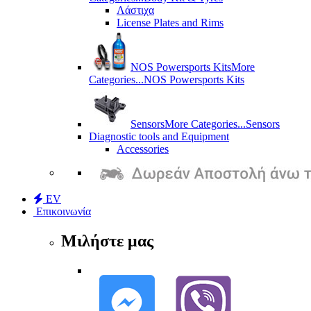
Λάστιχα
License Plates and Rims
NOS Powersports Kits
More
Categories...
NOS Powersports Kits
Sensors
More Categories...
Sensors
Diagnostic tools and Equipment
Accessories
EV
Επικοινωνία
Μιλήστε μας