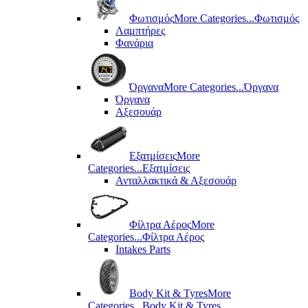
Φωτισμός
More Categories...
Φωτισμός
Λαμπτήρες
Φανάρια
Όργανα
More Categories...
Όργανα
Όργανα
Αξεσουάρ
Εξατμίσεις
More
Categories...
Εξατμίσεις
Ανταλλακτικά & Αξεσουάρ
Φίλτρα Αέρος
More
Categories...
Φίλτρα Αέρος
Intakes Parts
Body Kit & Tyres
More
Categories...
Body Kit & Tyres