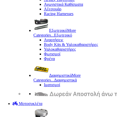
Αγωνιστικά Καθίσματα
Αξεσουάρ
Racing Harnesses
Εξωτερικό
More
Categories...
Εξωτερικό
Αναρτήσεις
Body Kits & Υαλοκαθαριστήρες
Υαλοκαθαριστήρες
Φωτισμοί
Φρένα
Διαφημιστικά
More
Categories...
Διαφημιστικά
Ιματισμοί
Μοτοσυκλέτα