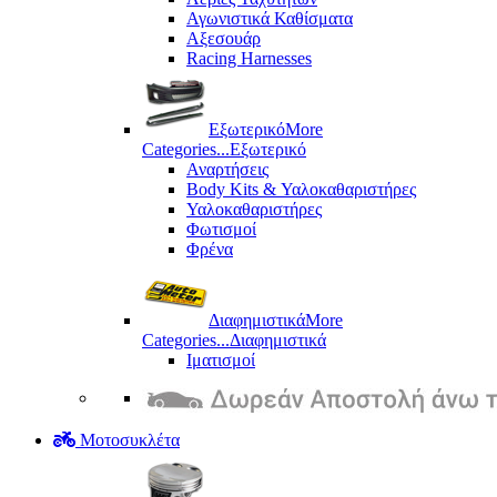
Αγωνιστικά Καθίσματα
Αξεσουάρ
Racing Harnesses
Εξωτερικό
More
Categories...
Εξωτερικό
Αναρτήσεις
Body Kits & Υαλοκαθαριστήρες
Υαλοκαθαριστήρες
Φωτισμοί
Φρένα
Διαφημιστικά
More
Categories...
Διαφημιστικά
Ιματισμοί
Μοτοσυκλέτα