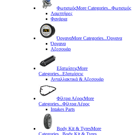
Φωτισμός
More Categories...
Φωτισμός
Λαμπτήρες
Φανάρια
Όργανα
More Categories...
Όργανα
Όργανα
Αξεσουάρ
Εξατμίσεις
More
Categories...
Εξατμίσεις
Ανταλλακτικά & Αξεσουάρ
Φίλτρα Αέρος
More
Categories...
Φίλτρα Αέρος
Intakes Parts
Body Kit & Tyres
More
Categories...
Body Kit & Tyres