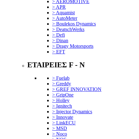
> AEROMOTIVE
> APR
> Aquamist
> AutoMeter
> Boulekos Dynamics
> DeatschWerks
> Defi
> Dinan
> Dragy Motorsports
> EFT
ΕΤΑΙΡΕΙΕΣ F - N
> Fuelab
> Greddy
> GREF INNOVATION
> GripOne
> Holley
> Ignitech
> Injector Dynamics
> Innovate
> LinkECU
> MSD
> Noco