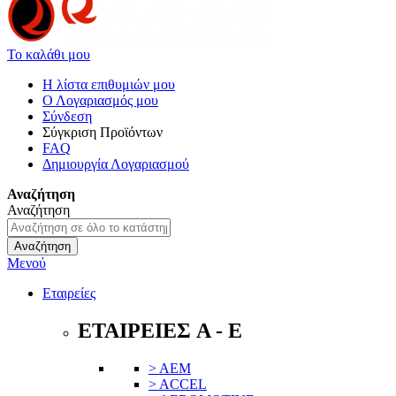
Το καλάθι μου
Η λίστα επιθυμιών μου
Ο Λογαριασμός μου
Σύνδεση
Σύγκριση Προϊόντων
FAQ
Δημιουργία Λογαριασμού
Αναζήτηση
Αναζήτηση
Αναζήτηση
Μενού
Εταιρείες
ΕΤΑΙΡΕΙΕΣ A - E
> AEM
> ACCEL