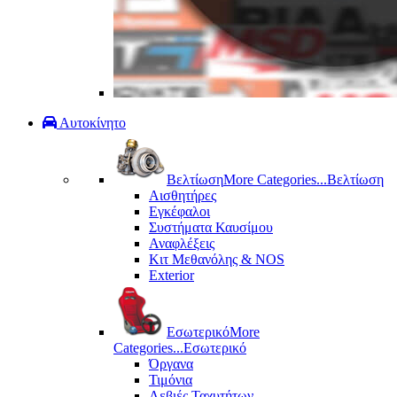
Αυτοκίνητο
Βελτίωση
More Categories...
Βελτίωση
Αισθητήρες
Εγκέφαλοι
Συστήματα Καυσίμου
Αναφλέξεις
Κιτ Μεθανόλης & ΝΟS
Exterior
Εσωτερικό
More
Categories...
Εσωτερικό
Όργανα
Τιμόνια
Λεβιές Ταχυτήτων