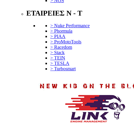
> NOS
ΕΤΑΙΡΕΙΕΣ N - T
> Nuke Performance
> Phormula
> PIAA
> ProMotoTools
> Racedom
> Stack
> TEIN
> TESLA
> Turbosmart