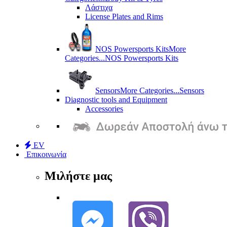
Λάστιχα
License Plates and Rims
NOS Powersports Kits
More
Categories...
NOS Powersports Kits
Sensors
More Categories...
Sensors
Diagnostic tools and Equipment
Accessories
EV
Επικοινωνία
Μιλήστε μας