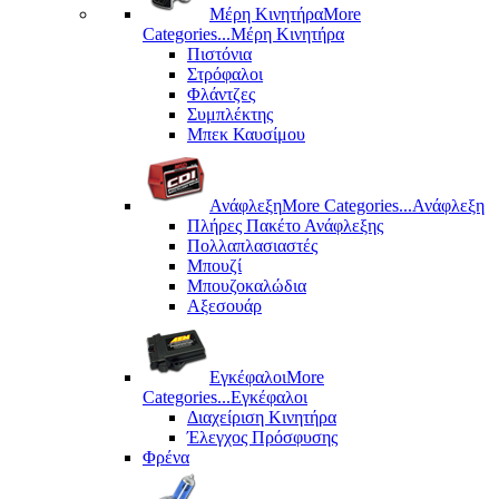
Μέρη Kινητήρα
More
Categories...
Μέρη Kινητήρα
Πιστόνια
Στρόφαλοι
Φλάντζες
Συμπλέκτης
Μπεκ Καυσίμου
Ανάφλεξη
More Categories...
Ανάφλεξη
Πλήρες Πακέτο Ανάφλεξης
Πολλαπλασιαστές
Μπουζί
Μπουζοκαλώδια
Αξεσουάρ
Εγκέφαλοι
More
Categories...
Εγκέφαλοι
Διαχείριση Κινητήρα
Έλεγχος Πρόσφυσης
Φρένα