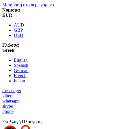
Μετάβαση στο περιεχόμενο
Νόμισμα
EUR
AUD
GBP
USD
Γλώσσα
Greek
English
Spanish
German
French
Italian
messenger
viber
whatsapp
skype
phone
Προσφορά:
5% Έκπτωση σε Νέους Πελάτες
Εναλλαγή Πλοήγησης