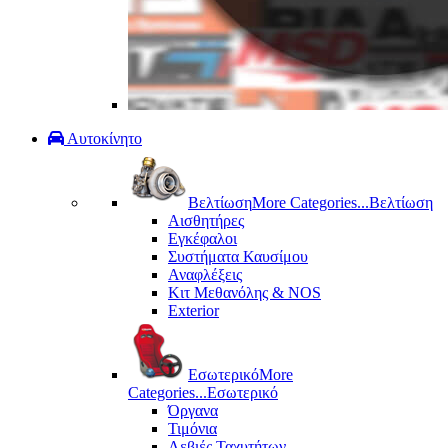
Αυτοκίνητο
Βελτίωση
More Categories...
Βελτίωση
Αισθητήρες
Εγκέφαλοι
Συστήματα Καυσίμου
Αναφλέξεις
Κιτ Μεθανόλης & ΝΟS
Exterior
Εσωτερικό
More
Categories...
Εσωτερικό
Όργανα
Τιμόνια
Λεβιές Ταχυτήτων