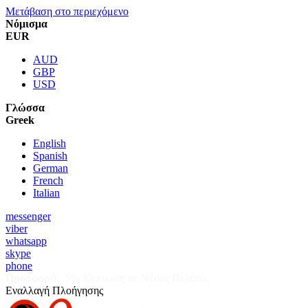
Μετάβαση στο περιεχόμενο
Νόμισμα
EUR
AUD
GBP
USD
Γλώσσα
Greek
English
Spanish
German
French
Italian
messenger
viber
whatsapp
skype
phone
Προσφορά:
5% Έκπτωση σε Νέους Πελάτες
Εναλλαγή Πλοήγησης