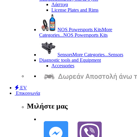
Λάστιχα
License Plates and Rims
NOS Powersports Kits
More
Categories...
NOS Powersports Kits
Sensors
More Categories...
Sensors
Diagnostic tools and Equipment
Accessories
EV
Επικοινωνία
Μιλήστε μας