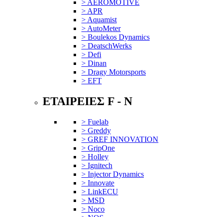
> AEROMOTIVE
> APR
> Aquamist
> AutoMeter
> Boulekos Dynamics
> DeatschWerks
> Defi
> Dinan
> Dragy Motorsports
> EFT
ΕΤΑΙΡΕΙΕΣ F - N
> Fuelab
> Greddy
> GREF INNOVATION
> GripOne
> Holley
> Ignitech
> Injector Dynamics
> Innovate
> LinkECU
> MSD
> Noco