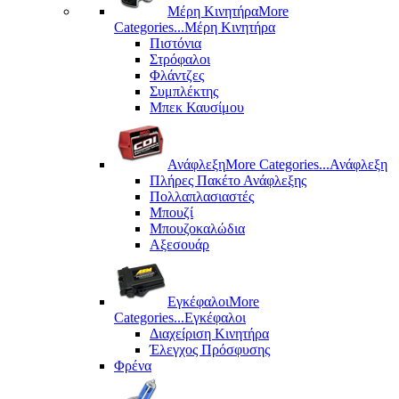
Μέρη Kινητήρα
More
Categories...
Μέρη Kινητήρα
Πιστόνια
Στρόφαλοι
Φλάντζες
Συμπλέκτης
Μπεκ Καυσίμου
Ανάφλεξη
More Categories...
Ανάφλεξη
Πλήρες Πακέτο Ανάφλεξης
Πολλαπλασιαστές
Μπουζί
Μπουζοκαλώδια
Αξεσουάρ
Εγκέφαλοι
More
Categories...
Εγκέφαλοι
Διαχείριση Κινητήρα
Έλεγχος Πρόσφυσης
Φρένα