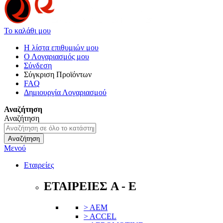
Το καλάθι μου
Η λίστα επιθυμιών μου
Ο Λογαριασμός μου
Σύνδεση
Σύγκριση Προϊόντων
FAQ
Δημιουργία Λογαριασμού
Αναζήτηση
Αναζήτηση
Αναζήτηση
Μενού
Εταιρείες
ΕΤΑΙΡΕΙΕΣ A - E
> AEM
> ACCEL