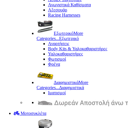
Αγωνιστικά Καθίσματα
Αξεσουάρ
Racing Harnesses
Εξωτερικό
More
Categories...
Εξωτερικό
Αναρτήσεις
Body Kits & Υαλοκαθαριστήρες
Υαλοκαθαριστήρες
Φωτισμοί
Φρένα
Διαφημιστικά
More
Categories...
Διαφημιστικά
Ιματισμοί
Μοτοσυκλέτα