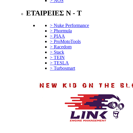
> NOS
ΕΤΑΙΡΕΙΕΣ N - T
> Nuke Performance
> Phormula
> PIAA
> ProMotoTools
> Racedom
> Stack
> TEIN
> TESLA
> Turbosmart