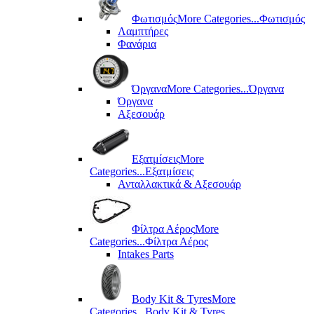
Φωτισμός
More Categories...
Φωτισμός
Λαμπτήρες
Φανάρια
Όργανα
More Categories...
Όργανα
Όργανα
Αξεσουάρ
Εξατμίσεις
More
Categories...
Εξατμίσεις
Ανταλλακτικά & Αξεσουάρ
Φίλτρα Αέρος
More
Categories...
Φίλτρα Αέρος
Intakes Parts
Body Kit & Tyres
More
Categories...
Body Kit & Tyres