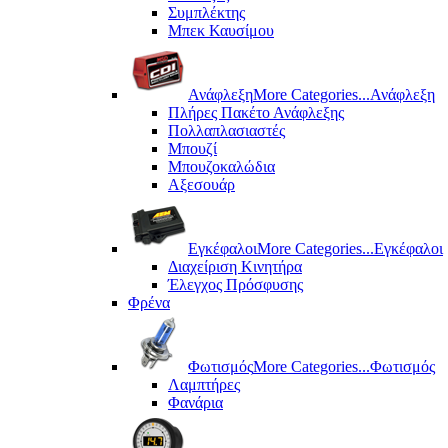
Συμπλέκτης
Μπεκ Καυσίμου
Ανάφλεξη
More Categories...
Ανάφλεξη
Πλήρες Πακέτο Ανάφλεξης
Πολλαπλασιαστές
Μπουζί
Μπουζοκαλώδια
Αξεσουάρ
Εγκέφαλοι
More Categories...
Εγκέφαλοι
Διαχείριση Κινητήρα
Έλεγχος Πρόσφυσης
Φρένα
Φωτισμός
More Categories...
Φωτισμός
Λαμπτήρες
Φανάρια