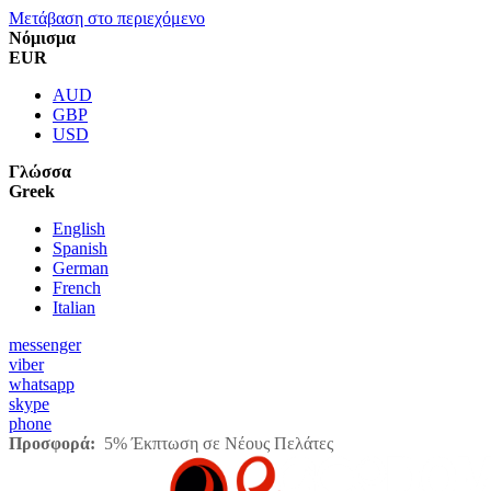
Μετάβαση στο περιεχόμενο
Νόμισμα
EUR
AUD
GBP
USD
Γλώσσα
Greek
English
Spanish
German
French
Italian
messenger
viber
whatsapp
skype
phone
Προσφορά:
5% Έκπτωση σε Νέους Πελάτες