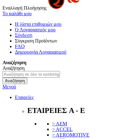
Εναλλαγή Πλοήγησης
Το καλάθι μου
Η λίστα επιθυμιών μου
Ο Λογαριασμός μου
Σύνδεση
Σύγκριση Προϊόντων
FAQ
Δημιουργία Λογαριασμού
Αναζήτηση
Αναζήτηση
Αναζήτηση
Μενού
Εταιρείες
ΕΤΑΙΡΕΙΕΣ A - E
> AEM
> ACCEL
> AEROMOTIVE