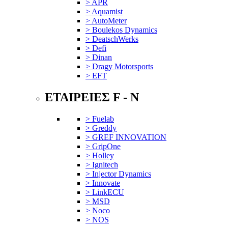
> APR
> Aquamist
> AutoMeter
> Boulekos Dynamics
> DeatschWerks
> Defi
> Dinan
> Dragy Motorsports
> EFT
ΕΤΑΙΡΕΙΕΣ F - N
> Fuelab
> Greddy
> GREF INNOVATION
> GripOne
> Holley
> Ignitech
> Injector Dynamics
> Innovate
> LinkECU
> MSD
> Noco
> NOS