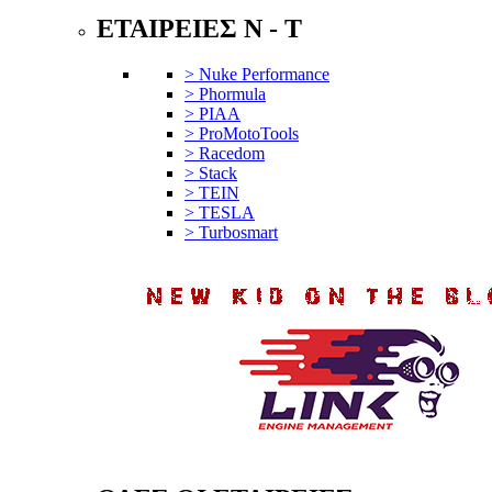
ΕΤΑΙΡΕΙΕΣ N - T
> Nuke Performance
> Phormula
> PIAA
> ProMotoTools
> Racedom
> Stack
> TEIN
> TESLA
> Turbosmart