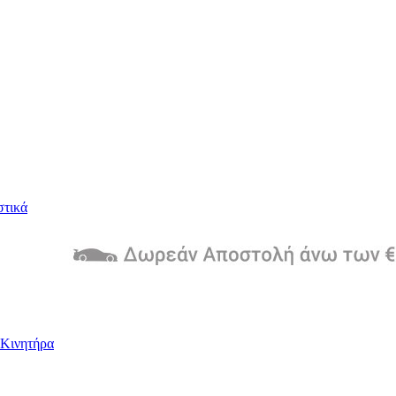
στικά
Kινητήρα