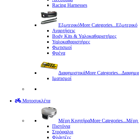
Racing Harnesses
Εξωτερικό
More Categories...
Εξωτερικό
Αναρτήσεις
Body Kits & Υαλοκαθαριστήρες
Υαλοκαθαριστήρες
Φωτισμοί
Φρένα
Διαφημιστικά
More Categories...
Διαφημι
Ιματισμοί
Μοτοσυκλέτα
Μέρη Kινητήρα
More Categories...
Μέρη 
Πιστόνια
Στρόφαλοι
Φλάντζες