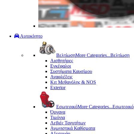
Αυτοκίνητο
Βελτίωση
More Categories...
Βελτίωση
Αισθητήρες
Εγκέφαλοι
Συστήματα Καυσίμου
Αναφλέξεις
Κιτ Μεθανόλης & ΝΟS
Exterior
Εσωτερικό
More Categories...
Εσωτερικό
Όργανα
Τιμόνια
Λεβιές Ταχυτήτων
Αγωνιστικά Καθίσματα
Αξεσουάρ