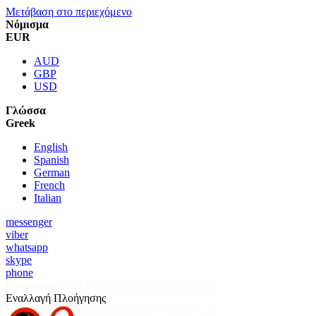
Μετάβαση στο περιεχόμενο
Νόμισμα
EUR
AUD
GBP
USD
Γλώσσα
Greek
English
Spanish
German
French
Italian
messenger
viber
whatsapp
skype
phone
Προσφορά:
5% Έκπτωση σε Νέους Πελάτες
Εναλλαγή Πλοήγησης