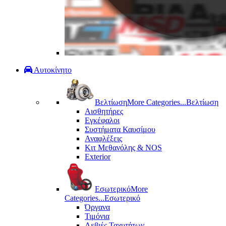
Αυτοκίνητο
Βελτίωση
More Categories...
Βελτίωση
Αισθητήρες
Εγκέφαλοι
Συστήματα Καυσίμου
Αναφλέξεις
Κιτ Μεθανόλης & ΝΟS
Exterior
Εσωτερικό
More
Categories...
Εσωτερικό
Όργανα
Τιμόνια
Λεβιές Ταχυτήτων