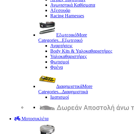
Αγωνιστικά Καθίσματα
Αξεσουάρ
Racing Harnesses
Εξωτερικό
More
Categories...
Εξωτερικό
Αναρτήσεις
Body Kits & Υαλοκαθαριστήρες
Υαλοκαθαριστήρες
Φωτισμοί
Φρένα
Διαφημιστικά
More
Categories...
Διαφημιστικά
Ιματισμοί
Μοτοσυκλέτα