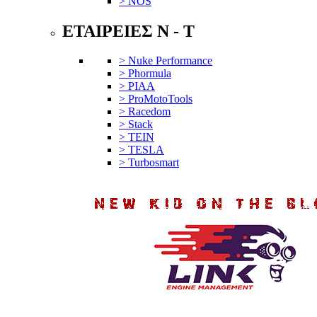
> NOS
ΕΤΑΙΡΕΙΕΣ N - T
> Nuke Performance
> Phormula
> PIAA
> ProMotoTools
> Racedom
> Stack
> TEIN
> TESLA
> Turbosmart