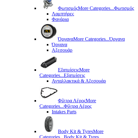
Φωτισμός
More Categories...
Φωτισμός
Λαμπτήρες
Φανάρια
Όργανα
More Categories...
Όργανα
Όργανα
Αξεσουάρ
Εξατμίσεις
More
Categories...
Εξατμίσεις
Ανταλλακτικά & Αξεσουάρ
Φίλτρα Αέρος
More
Categories...
Φίλτρα Αέρος
Intakes Parts
Body Kit & Tyres
More
Categories...
Body Kit & Tyres