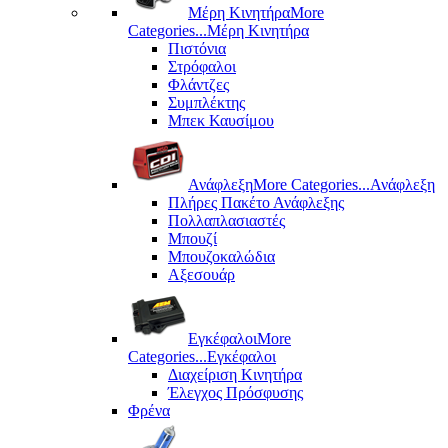
Μέρη Kινητήρα
More
Categories...
Μέρη Kινητήρα
Πιστόνια
Στρόφαλοι
Φλάντζες
Συμπλέκτης
Μπεκ Καυσίμου
Ανάφλεξη
More Categories...
Ανάφλεξη
Πλήρες Πακέτο Ανάφλεξης
Πολλαπλασιαστές
Μπουζί
Μπουζοκαλώδια
Αξεσουάρ
Εγκέφαλοι
More
Categories...
Εγκέφαλοι
Διαχείριση Κινητήρα
Έλεγχος Πρόσφυσης
Φρένα