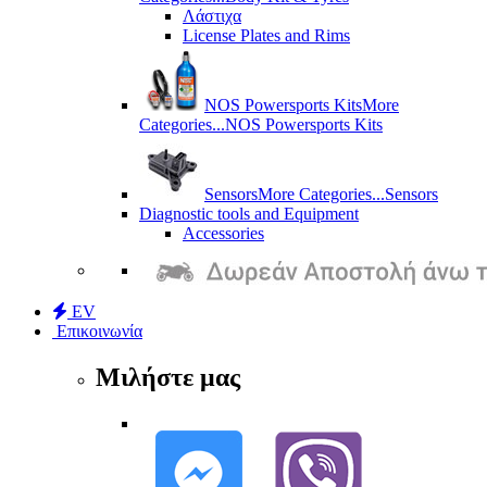
Λάστιχα
License Plates and Rims
NOS Powersports Kits
More
Categories...
NOS Powersports Kits
Sensors
More Categories...
Sensors
Diagnostic tools and Equipment
Accessories
EV
Επικοινωνία
Μιλήστε μας