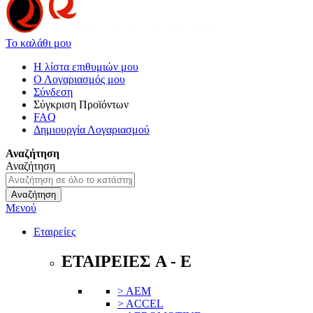
Το καλάθι μου
Η λίστα επιθυμιών μου
Ο Λογαριασμός μου
Σύνδεση
Σύγκριση Προϊόντων
FAQ
Δημιουργία Λογαριασμού
Αναζήτηση
Αναζήτηση
Αναζήτηση
Μενού
Εταιρείες
ΕΤΑΙΡΕΙΕΣ A - E
> AEM
> ACCEL