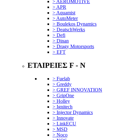
> AEROMOTIVE
> APR
> Aquamist
> AutoMeter
> Boulekos Dynamics
> DeatschWerks
> Defi
> Dinan
> Dragy Motorsports
> EFT
ΕΤΑΙΡΕΙΕΣ F - N
> Fuelab
> Greddy
> GREF INNOVATION
> GripOne
> Holley
> Ignitech
> Injector Dynamics
> Innovate
> LinkECU
> MSD
> Noco