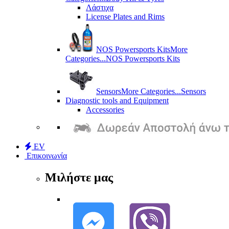
Λάστιχα
License Plates and Rims
NOS Powersports Kits
More
Categories...
NOS Powersports Kits
Sensors
More Categories...
Sensors
Diagnostic tools and Equipment
Accessories
EV
Επικοινωνία
Μιλήστε μας