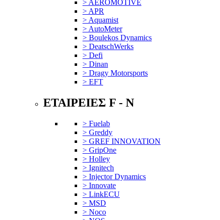
> AEROMOTIVE
> APR
> Aquamist
> AutoMeter
> Boulekos Dynamics
> DeatschWerks
> Defi
> Dinan
> Dragy Motorsports
> EFT
ΕΤΑΙΡΕΙΕΣ F - N
> Fuelab
> Greddy
> GREF INNOVATION
> GripOne
> Holley
> Ignitech
> Injector Dynamics
> Innovate
> LinkECU
> MSD
> Noco