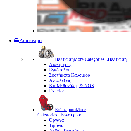
Αυτοκίνητο
Βελτίωση
More Categories...
Βελτίωση
Αισθητήρες
Εγκέφαλοι
Συστήματα Καυσίμου
Αναφλέξεις
Κιτ Μεθανόλης & ΝΟS
Exterior
Εσωτερικό
More
Categories...
Εσωτερικό
Όργανα
Τιμόνια
Λεβιές Ταχυτήτων