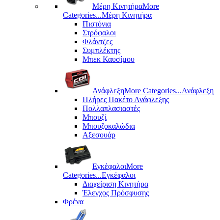
Μέρη Kινητήρα
More
Categories...
Μέρη Kινητήρα
Πιστόνια
Στρόφαλοι
Φλάντζες
Συμπλέκτης
Μπεκ Καυσίμου
Ανάφλεξη
More Categories...
Ανάφλεξη
Πλήρες Πακέτο Ανάφλεξης
Πολλαπλασιαστές
Μπουζί
Μπουζοκαλώδια
Αξεσουάρ
Εγκέφαλοι
More
Categories...
Εγκέφαλοι
Διαχείριση Κινητήρα
Έλεγχος Πρόσφυσης
Φρένα