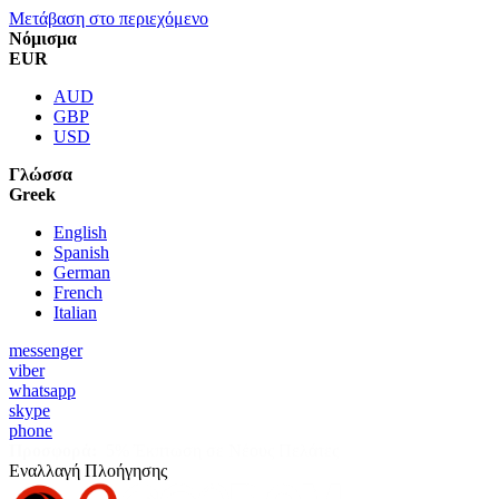
Μετάβαση στο περιεχόμενο
Νόμισμα
EUR
AUD
GBP
USD
Γλώσσα
Greek
English
Spanish
German
French
Italian
messenger
viber
whatsapp
skype
phone
Προσφορά:
5% Έκπτωση σε Νέους Πελάτες
Εναλλαγή Πλοήγησης