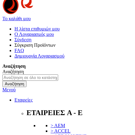
Το καλάθι μου
Η λίστα επιθυμιών μου
Ο Λογαριασμός μου
Σύνδεση
Σύγκριση Προϊόντων
FAQ
Δημιουργία Λογαριασμού
Αναζήτηση
Αναζήτηση
Αναζήτηση
Μενού
Εταιρείες
ΕΤΑΙΡΕΙΕΣ A - E
> AEM
> ACCEL