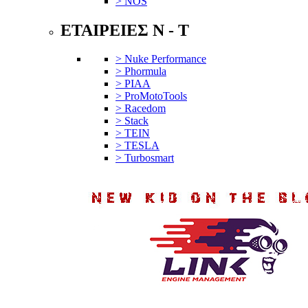
> NOS
ΕΤΑΙΡΕΙΕΣ N - T
> Nuke Performance
> Phormula
> PIAA
> ProMotoTools
> Racedom
> Stack
> TEIN
> TESLA
> Turbosmart