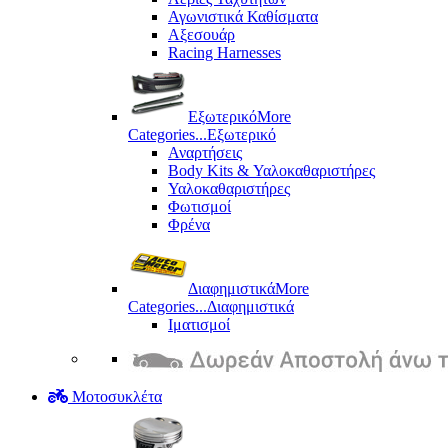
Αγωνιστικά Καθίσματα
Αξεσουάρ
Racing Harnesses
Εξωτερικό
More
Categories...
Εξωτερικό
Αναρτήσεις
Body Kits & Υαλοκαθαριστήρες
Υαλοκαθαριστήρες
Φωτισμοί
Φρένα
Διαφημιστικά
More
Categories...
Διαφημιστικά
Ιματισμοί
Μοτοσυκλέτα