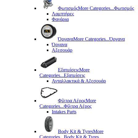
Φωτισμός
More Categories...
Φωτισμός
Λαμπτήρες
Φανάρια
Όργανα
More Categories...
Όργανα
Όργανα
Αξεσουάρ
Εξατμίσεις
More
Categories...
Εξατμίσεις
Ανταλλακτικά & Αξεσουάρ
Φίλτρα Αέρος
More
Categories...
Φίλτρα Αέρος
Intakes Parts
Body Kit & Tyres
More
Categories...
Body Kit & Tyres