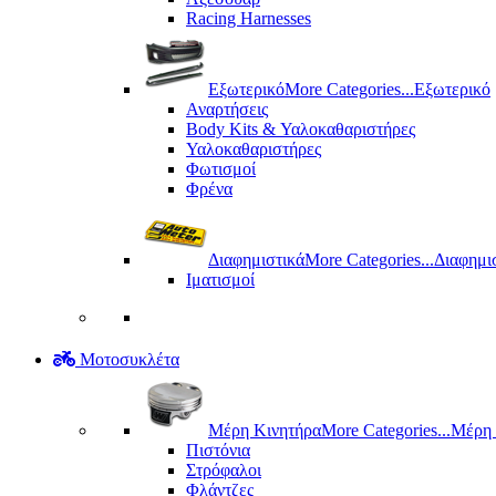
Racing Harnesses
Εξωτερικό
More Categories...
Εξωτερικό
Αναρτήσεις
Body Kits & Υαλοκαθαριστήρες
Υαλοκαθαριστήρες
Φωτισμοί
Φρένα
Διαφημιστικά
More Categories...
Διαφημι
Ιματισμοί
Μοτοσυκλέτα
Μέρη Kινητήρα
More Categories...
Μέρη 
Πιστόνια
Στρόφαλοι
Φλάντζες