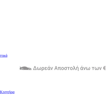
στικά
Kινητήρα