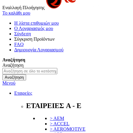
Εναλλαγή Πλοήγησης
Το καλάθι μου
Η λίστα επιθυμιών μου
Ο Λογαριασμός μου
Σύνδεση
Σύγκριση Προϊόντων
FAQ
Δημιουργία Λογαριασμού
Αναζήτηση
Αναζήτηση
Αναζήτηση
Μενού
Εταιρείες
ΕΤΑΙΡΕΙΕΣ A - E
> AEM
> ACCEL
> AEROMOTIVE