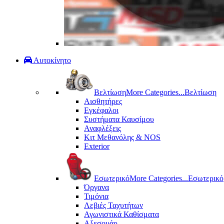
Αυτοκίνητο
Βελτίωση
More Categories...
Βελτίωση
Αισθητήρες
Εγκέφαλοι
Συστήματα Καυσίμου
Αναφλέξεις
Κιτ Μεθανόλης & ΝΟS
Exterior
Εσωτερικό
More Categories...
Εσωτερικό
Όργανα
Τιμόνια
Λεβιές Ταχυτήτων
Αγωνιστικά Καθίσματα
Αξεσουάρ