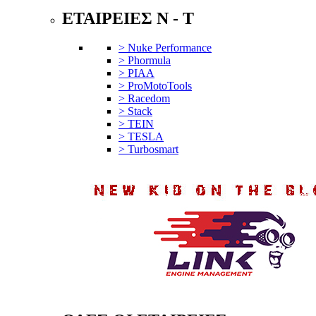
ΕΤΑΙΡΕΙΕΣ N - T
> Nuke Performance
> Phormula
> PIAA
> ProMotoTools
> Racedom
> Stack
> TEIN
> TESLA
> Turbosmart