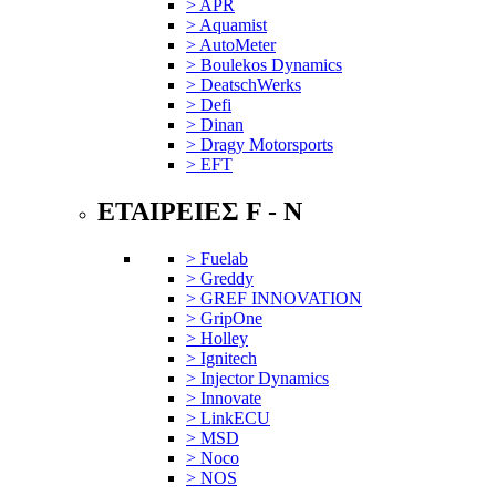
> APR
> Aquamist
> AutoMeter
> Boulekos Dynamics
> DeatschWerks
> Defi
> Dinan
> Dragy Motorsports
> EFT
ΕΤΑΙΡΕΙΕΣ F - N
> Fuelab
> Greddy
> GREF INNOVATION
> GripOne
> Holley
> Ignitech
> Injector Dynamics
> Innovate
> LinkECU
> MSD
> Noco
> NOS