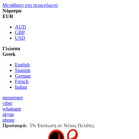
Μετάβαση στο περιεχόμενο
Νόμισμα
EUR
AUD
GBP
USD
Γλώσσα
Greek
English
Spanish
German
French
Italian
messenger
viber
whatsapp
skype
phone
Προσφορά:
5% Έκπτωση σε Νέους Πελάτες