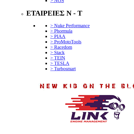
> NOS
ΕΤΑΙΡΕΙΕΣ N - T
> Nuke Performance
> Phormula
> PIAA
> ProMotoTools
> Racedom
> Stack
> TEIN
> TESLA
> Turbosmart