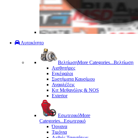
Αυτοκίνητο
Βελτίωση
More Categories...
Βελτίωση
Αισθητήρες
Εγκέφαλοι
Συστήματα Καυσίμου
Αναφλέξεις
Κιτ Μεθανόλης & ΝΟS
Exterior
Εσωτερικό
More
Categories...
Εσωτερικό
Όργανα
Τιμόνια
Λεβιές Ταχυτήτων