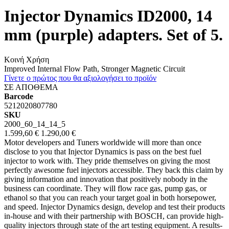
Injector Dynamics ID2000, 14
mm (purple) adapters. Set of 5.
Κοινή Χρήση
Improved Internal Flow Path, Stronger Magnetic Circuit
Γίνετε ο πρώτος που θα αξιολογήσει το προϊόν
ΣΕ ΑΠΟΘΕΜΑ
Barcode
5212020807780
SKU
2000_60_14_14_5
1.599,60 €
1.290,00 €
Motor developers and Tuners worldwide will more than once
disclose to you that Injector Dynamics is pass on the best fuel
injector to work with. They pride themselves on giving the most
perfectly awesome fuel injectors accessible. They back this claim by
giving information and innovation that positively nobody in the
business can coordinate. They will flow race gas, pump gas, or
ethanol so that you can reach your target goal in both horsepower,
and speed. Injector Dynamics design, develop and test their products
in-house and with their partnership with BOSCH, can provide high-
quality injectors through state of the art testing equipment. A results-