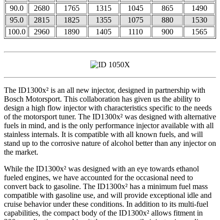
90.0
2680
1765
1315
1045
865
1490
95.0
2815
1825
1355
1075
880
1530
100.0
2960
1890
1405
1110
900
1565
The ID1300x² is an all new injector, designed in partnership with
Bosch Motorsport. This collaboration has given us the ability to
design a high flow injector with characteristics specific to the needs
of the motorsport tuner. The ID1300x² was designed with alternative
fuels in mind, and is the only performance injector available with all
stainless internals. It is compatible with all known fuels, and will
stand up to the corrosive nature of alcohol better than any injector on
the market.
While the ID1300x² was designed with an eye towards ethanol
fueled engines, we have accounted for the occasional need to
convert back to gasoline. The ID1300x² has a minimum fuel mass
compatible with gasoline use, and will provide exceptional idle and
cruise behavior under these conditions. In addition to its multi-fuel
capabilities, the compact body of the ID1300x² allows fitment in