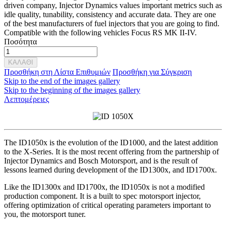
driven company, Injector Dynamics values important metrics such as
idle quality, tunability, consistency and accurate data. They are one
of the best manufacturers of fuel injectors that you are going to find.
Compatible with the following vehicles Focus RS MK II-IV.
Ποσότητα
ΚΑΛΑΘΙ
Προσθήκη στη Λίστα Επιθυμιών
Προσθήκη για Σύγκριση
Skip to the end of the images gallery
Skip to the beginning of the images gallery
Λεπτομέρειες
The ID1050x is the evolution of the ID1000, and the latest addition
to the X-Series. It is the most recent offering from the partnership of
Injector Dynamics and Bosch Motorsport, and is the result of
lessons learned during development of the ID1300x, and ID1700x.
Like the ID1300x and ID1700x, the ID1050x is not a modified
production component. It is a built to spec motorsport injector,
offering optimization of critical operating parameters important to
you, the motorsport tuner.