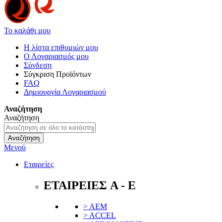
Το καλάθι μου
Η λίστα επιθυμιών μου
Ο Λογαριασμός μου
Σύνδεση
Σύγκριση Προϊόντων
FAQ
Δημιουργία Λογαριασμού
Αναζήτηση
Αναζήτηση
Αναζήτηση
Μενού
Εταιρείες
ΕΤΑΙΡΕΙΕΣ A - E
> AEM
> ACCEL