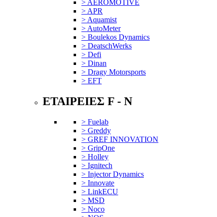
> AEROMOTIVE
> APR
> Aquamist
> AutoMeter
> Boulekos Dynamics
> DeatschWerks
> Defi
> Dinan
> Dragy Motorsports
> EFT
ΕΤΑΙΡΕΙΕΣ F - N
> Fuelab
> Greddy
> GREF INNOVATION
> GripOne
> Holley
> Ignitech
> Injector Dynamics
> Innovate
> LinkECU
> MSD
> Noco