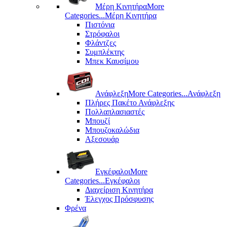
Μέρη Kινητήρα
More
Categories...
Μέρη Kινητήρα
Πιστόνια
Στρόφαλοι
Φλάντζες
Συμπλέκτης
Μπεκ Καυσίμου
Ανάφλεξη
More Categories...
Ανάφλεξη
Πλήρες Πακέτο Ανάφλεξης
Πολλαπλασιαστές
Μπουζί
Μπουζοκαλώδια
Αξεσουάρ
Εγκέφαλοι
More
Categories...
Εγκέφαλοι
Διαχείριση Κινητήρα
Έλεγχος Πρόσφυσης
Φρένα