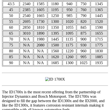
43.5
2340
1585
1180
940
750
1345
45
2385
1605
1195
950
760
1365
50
2540
1665
1250
985
790
1445
55
2695
1730
1300
1020
820
1520
60
2850
1810
1350
1055
845
1590
65
3010
1890
1395
1095
875
1655
70
N/A
1980
1445
1135
900
1715
75
N/A
2080
1500
1175
930
1775
80
N/A
N/A
1560
1220
960
1830
85
N/A
N/A
1620
1260
995
1885
90
N/A
N/A
1685
1300
1025
1935
The ID1700x is the most recent offering from the partnership of
Injector Dynamics and Bosch Motorsport. The ID1700x was
designed to fill the gap between the ID1300x and the ID2000, and
like the ID1300x, it features corrosion resistant internals making it
compatible with all known automotive fuels.