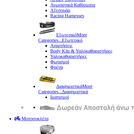
Αγωνιστικά Καθίσματα
Αξεσουάρ
Racing Harnesses
Εξωτερικό
More
Categories...
Εξωτερικό
Αναρτήσεις
Body Kits & Υαλοκαθαριστήρες
Υαλοκαθαριστήρες
Φωτισμοί
Φρένα
Διαφημιστικά
More
Categories...
Διαφημιστικά
Ιματισμοί
Μοτοσυκλέτα