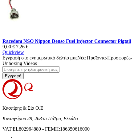
Racedom NSO Nippon Denso Fuel Injector Connector Pigtail
9,00 €
7,26 €
Quickview
Εγγραφή στο ενημερωτικό δελτίο μας
Νέα Προϊόντα-Προσφορές-
Unboxing Videos
Εγγραφή
Κασπίρης & Σία Ο.Ε
Κυναιγείρου 28, 26335 Πάτρα, Ελλάδα
VAT:EL802964880 - ΓΕΜΗ:186350616000