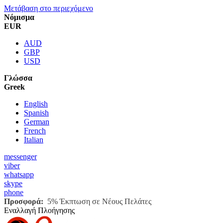
Μετάβαση στο περιεχόμενο
Νόμισμα
EUR
AUD
GBP
USD
Γλώσσα
Greek
English
Spanish
German
French
Italian
messenger
viber
whatsapp
skype
phone
Προσφορά:
5% Έκπτωση σε Νέους Πελάτες
Εναλλαγή Πλοήγησης