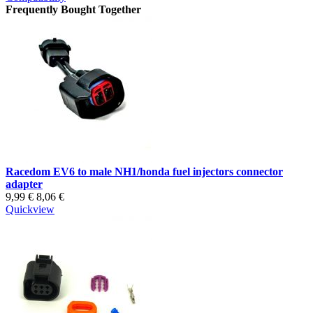
Frequently Bought Together
Racedom EV6 to male NH1/honda fuel injectors connector
adapter
9,99 €
8,06 €
Quickview