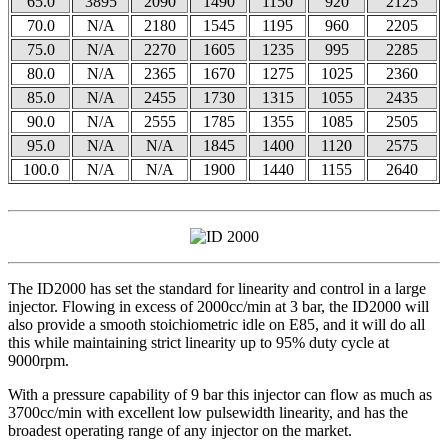
65.0
3895
2090
1490
1150
920
2125
70.0
N/A
2180
1545
1195
960
2205
75.0
N/A
2270
1605
1235
995
2285
80.0
N/A
2365
1670
1275
1025
2360
85.0
N/A
2455
1730
1315
1055
2435
90.0
N/A
2555
1785
1355
1085
2505
95.0
N/A
N/A
1845
1400
1120
2575
100.0
N/A
N/A
1900
1440
1155
2640
The ID2000 has set the standard for linearity and control in a large
injector. Flowing in excess of 2000cc/min at 3 bar, the ID2000 will
also provide a smooth stoichiometric idle on E85, and it will do all
this while maintaining strict linearity up to 95% duty cycle at
9000rpm.
With a pressure capability of 9 bar this injector can flow as much as
3700cc/min with excellent low pulsewidth linearity, and has the
broadest operating range of any injector on the market.