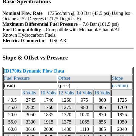
Basic Specifications
Nominal Flow Rate
– 1725cc/min @ 3.0 Bar (43.5 psi) Using Iso-
Octane at 52 Degrees C (125 Degrees F)
Maximum Differential Fuel Pressure
– 7.0 Bar (101.5 psi)
Fuel Compatibility
– Compatible with Methanol/Ethanol/All
Known Hydrocarbon Fuels.
Electrical Connector
– USCAR
Slope & Offset vs Pressure
ID1700x Dynamic Flow Data
Fuel Pressure
Offset
Slope
(psid)
(µsec)
(cc/min)
8 Volts
10 Volts
12 Volts
14 Volts
16 Volts
43.5
2745
1740
1260
975
800
1725
45.0
2805
1760
1275
980
805
1760
50.0
3050
1835
1320
1020
830
1855
55.0
3330
1915
1375
1065
855
1950
60.0
3610
2000
1430
1110
885
2040