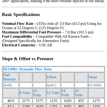
200+ applications, making it the most versatile injector in our lineup.
Basic Specifications
Nominal Flow Rate
–1335cc/min @ 3.0 Bar (43.5 psi) Using Iso
Octane at 52 Degrees C (125 Degrees F)
Maximum Differential Fuel Pressure
– 7.0 Bar (101.5 psi)
Fuel Compatibility
– Compatible With All Known Fuels –
(Designed Specifically for Alternative Fuels)
Electrical Connector
– USCAR
Slope & Offset vs Pressure
ID1300x² Dynamic Flow Data
Fuel
Offset
Slope
Pressure
(psid)
(µsec)
(cc/min)
10
14
16
8 Volts
12 Volts
Volts
Volts
Volts
40.0
2175
1575
1235
1020
855
1275
43.5
2230
1610
1255
1035
865
1335