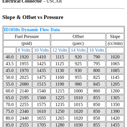
Electrical Connector
– USCAR
Slope & Offset vs Pressure
ID1050x Dynamic Flow Data
Fuel Pressure
Offset
Slope
(psid)
(µsec)
(cc/min)
8 Volts
10 Volts
12 Volts
14 Volts
16 Volts
40.0
1920
1410
1115
920
790
1020
43.5
1955
1425
1125
925
795
1065
45.0
1970
1435
1130
930
800
1085
50.0
2025
1475
1160
955
825
1145
55.0
2080
1515
1190
980
845
1205
60.0
2140
1540
1215
1000
860
1260
65.0
2195
1560
1225
1010
855
1305
70.0
2255
1575
1235
1015
850
1350
75.0
2340
1610
1250
1020
850
1390
80.0
2440
1655
1265
1020
850
1420
85.0
2555
1705
1280
1030
855
1455