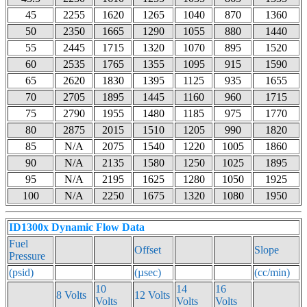
45
2255
1620
1265
1040
870
1360
50
2350
1665
1290
1055
880
1440
55
2445
1715
1320
1070
895
1520
60
2535
1765
1355
1095
915
1590
65
2620
1830
1395
1125
935
1655
70
2705
1895
1445
1160
960
1715
75
2790
1955
1480
1185
975
1770
80
2875
2015
1510
1205
990
1820
85
N/A
2075
1540
1220
1005
1860
90
N/A
2135
1580
1250
1025
1895
95
N/A
2195
1625
1280
1050
1925
100
N/A
2250
1675
1320
1080
1950
ID1300x Dynamic Flow Data
Fuel
Offset
Slope
Pressure
(psid)
(µsec)
(cc/min)
10
14
16
8 Volts
12 Volts
Volts
Volts
Volts