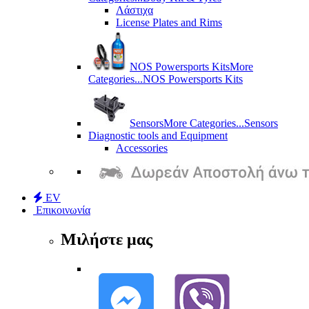
Λάστιχα
License Plates and Rims
NOS Powersports Kits
More
Categories...
NOS Powersports Kits
Sensors
More Categories...
Sensors
Diagnostic tools and Equipment
Accessories
EV
Επικοινωνία
Μιλήστε μας