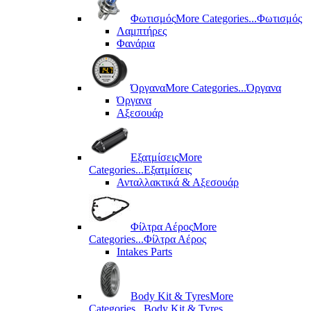
Φωτισμός
More Categories...
Φωτισμός
Λαμπτήρες
Φανάρια
Όργανα
More Categories...
Όργανα
Όργανα
Αξεσουάρ
Εξατμίσεις
More
Categories...
Εξατμίσεις
Ανταλλακτικά & Αξεσουάρ
Φίλτρα Αέρος
More
Categories...
Φίλτρα Αέρος
Intakes Parts
Body Kit & Tyres
More
Categories...
Body Kit & Tyres