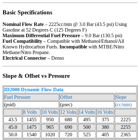
Basic Specifications
Nominal Flow Rate
– 2225cc/min @ 3.0 Bar (43.5 psi) Using
Gasoline at 52 Degrees C (125 Degrees F)
Maximum Differential Fuel Pressure
– 9.0 Bar (130.5 psi)
Fuel Compatibility
– Compatible with Methanol/Ethanol/All
Known Hydrocarbon Fuels.
Incompatible
with MTBE/Nitro
Methane/Nitro Propane.
Electrical Connector
– Denso
Slope & Offset vs Pressure
ID2000 Dynamic Flow Data
Fuel Pressure
Offset
Slope
(psid)
(µsec)
(cc/min)
8 Volts
10 Volts
12 Volts
14 Volts
16 Volts
43.5
1455
950
680
495
375
2225
45.0
1475
965
690
500
380
2255
50.0
1540
1020
720
525
405
2365