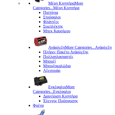
Μέρη Kινητήρα
More
Categories...
Μέρη Kινητήρα
Πιστόνια
Στρόφαλοι
Φλάντζες
Συμπλέκτης
Μπεκ Καυσίμου
Ανάφλεξη
More Categories...
Ανάφλεξη
Πλήρες Πακέτο Ανάφλεξης
Πολλαπλασιαστές
Μπουζί
Μπουζοκαλώδια
Αξεσουάρ
Εγκέφαλοι
More
Categories...
Εγκέφαλοι
Διαχείριση Κινητήρα
Έλεγχος Πρόσφυσης
Φρένα