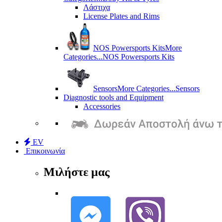
Λάστιχα
License Plates and Rims
NOS Powersports Kits
More
Categories...
NOS Powersports Kits
Sensors
More Categories...
Sensors
Diagnostic tools and Equipment
Accessories
EV
Επικοινωνία
Μιλήστε μας