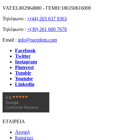
VAT:EL802964880 - ΓΕΜΗ:186350616000
Τηλέφωνο :
+(44) 203 637 9363
Τηλέφωνο :
+(30) 261 600 7676
Email :
info@racedom.com
Facebook
Twitter
Instagram
Pinterest
Tumblr
Youtube
Linkedin
ΕΤΑΙΡΕΙΑ
Αρχική
Καριέρες