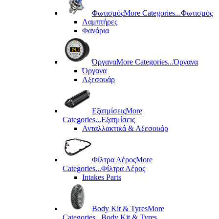
Φωτισμός
More Categories...
Φωτισμός
Λαμπτήρες
Φανάρια
Όργανα
More Categories...
Όργανα
Όργανα
Αξεσουάρ
Εξατμίσεις
More
Categories...
Εξατμίσεις
Ανταλλακτικά & Αξεσουάρ
Φίλτρα Αέρος
More
Categories...
Φίλτρα Αέρος
Intakes Parts
Body Kit & Tyres
More
Categories...
Body Kit & Tyres