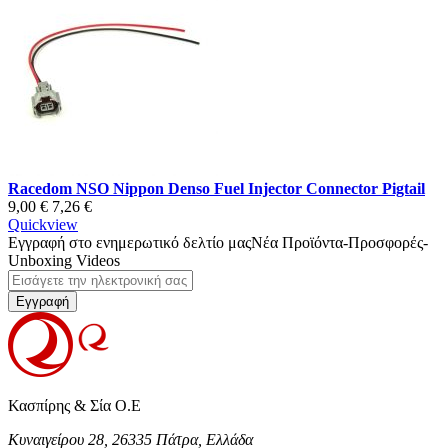
Racedom NSO Nippon Denso Fuel Injector Connector Pigtail
9,00 €
7,26 €
Quickview
Εγγραφή στο ενημερωτικό δελτίο μας
Νέα Προϊόντα-Προσφορές-
Unboxing Videos
Εγγραφή
Κασπίρης & Σία Ο.Ε
Κυναιγείρου 28, 26335 Πάτρα, Ελλάδα