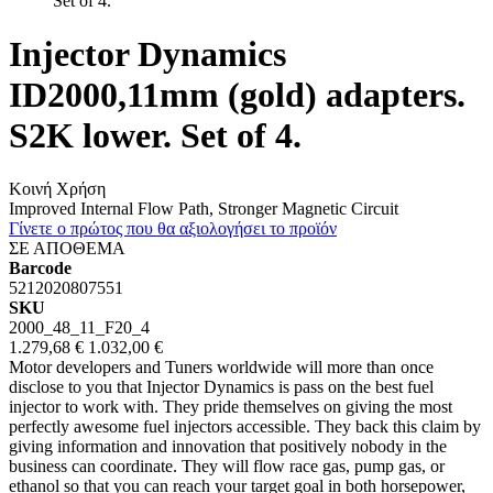
Set of 4.
Injector Dynamics
ID2000,11mm (gold) adapters.
S2K lower. Set of 4.
Κοινή Χρήση
Improved Internal Flow Path, Stronger Magnetic Circuit
Γίνετε ο πρώτος που θα αξιολογήσει το προϊόν
ΣΕ ΑΠΟΘΕΜΑ
Barcode
5212020807551
SKU
2000_48_11_F20_4
1.279,68 €
1.032,00 €
Motor developers and Tuners worldwide will more than once
disclose to you that Injector Dynamics is pass on the best fuel
injector to work with. They pride themselves on giving the most
perfectly awesome fuel injectors accessible. They back this claim by
giving information and innovation that positively nobody in the
business can coordinate. They will flow race gas, pump gas, or
ethanol so that you can reach your target goal in both horsepower,