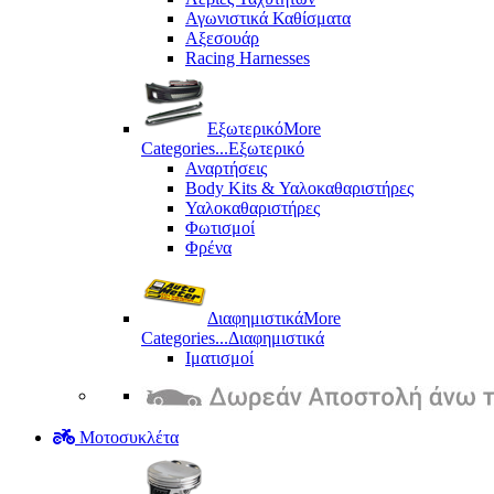
Αγωνιστικά Καθίσματα
Αξεσουάρ
Racing Harnesses
Εξωτερικό
More
Categories...
Εξωτερικό
Αναρτήσεις
Body Kits & Υαλοκαθαριστήρες
Υαλοκαθαριστήρες
Φωτισμοί
Φρένα
Διαφημιστικά
More
Categories...
Διαφημιστικά
Ιματισμοί
Μοτοσυκλέτα