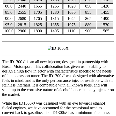
80.0
2440
1655
1265
1020
850
1420
85.0
2555
1705
1280
1030
855
1455
90.0
2680
1765
1315
1045
865
1490
95.0
2815
1825
1355
1075
880
1530
100.0
2960
1890
1405
1110
900
1565
The ID1300x² is an all new injector, designed in partnership with
Bosch Motorsport. This collaboration has given us the ability to
design a high flow injector with characteristics specific to the needs
of the motorsport tuner. The ID1300x² was designed with alternative
fuels in mind, and is the only performance injector available with all
stainless internals. It is compatible with all known fuels, and will
stand up to the corrosive nature of alcohol better than any injector on
the market.
While the ID1300x² was designed with an eye towards ethanol
fueled engines, we have accounted for the occasional need to
convert back to gasoline. The ID1300x² has a minimum fuel mass