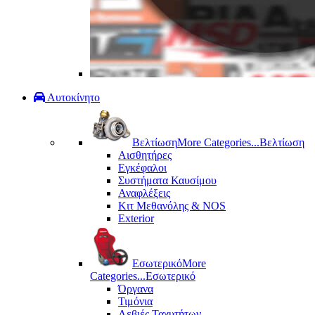
Αυτοκίνητο
Βελτίωση
More Categories...
Βελτίωση
Αισθητήρες
Εγκέφαλοι
Συστήματα Καυσίμου
Αναφλέξεις
Κιτ Μεθανόλης & ΝΟS
Exterior
Εσωτερικό
More
Categories...
Εσωτερικό
Όργανα
Τιμόνια
Λεβιές Ταχυτήτων