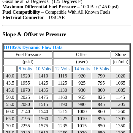
Gasoline at 52 Degrees C (125 Degrees F)
Maximum Differential Fuel Pressure
– 10.0 Bar (145.0 psi)
Fuel Compatibility
– Compatible With All Known Fuels
Electrical Connector
– USCAR
Slope & Offset vs Pressure
ID1050x Dynamic Flow Data
Fuel Pressure
Offset
Slope
(psid)
(µsec)
(cc/min)
8 Volts
10 Volts
12 Volts
14 Volts
16 Volts
40.0
1920
1410
1115
920
790
1020
43.5
1955
1425
1125
925
795
1065
45.0
1970
1435
1130
930
800
1085
50.0
2025
1475
1160
955
825
1145
55.0
2080
1515
1190
980
845
1205
60.0
2140
1540
1215
1000
860
1260
65.0
2195
1560
1225
1010
855
1305
70.0
2255
1575
1235
1015
850
1350
75.0
2340
1610
1250
1020
850
1390