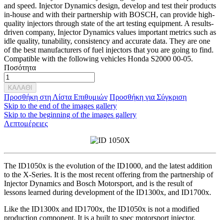
and speed. Injector Dynamics design, develop and test their products
in-house and with their partnership with BOSCH, can provide high-
quality injectors through state of the art testing equipment. A results-
driven company, Injector Dynamics values important metrics such as
idle quality, tunability, consistency and accurate data. They are one
of the best manufacturers of fuel injectors that you are going to find.
Compatible with the following vehicles Honda S2000 00-05.
Ποσότητα
ΚΑΛΑΘΙ
Προσθήκη στη Λίστα Επιθυμιών
Προσθήκη για Σύγκριση
Skip to the end of the images gallery
Skip to the beginning of the images gallery
Λεπτομέρειες
The ID1050x is the evolution of the ID1000, and the latest addition
to the X-Series. It is the most recent offering from the partnership of
Injector Dynamics and Bosch Motorsport, and is the result of
lessons learned during development of the ID1300x, and ID1700x.
Like the ID1300x and ID1700x, the ID1050x is not a modified
production component. It is a built to spec motorsport injector,