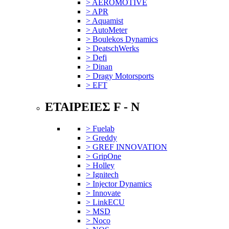
> AEROMOTIVE
> APR
> Aquamist
> AutoMeter
> Boulekos Dynamics
> DeatschWerks
> Defi
> Dinan
> Dragy Motorsports
> EFT
ΕΤΑΙΡΕΙΕΣ F - N
> Fuelab
> Greddy
> GREF INNOVATION
> GripOne
> Holley
> Ignitech
> Injector Dynamics
> Innovate
> LinkECU
> MSD
> Noco