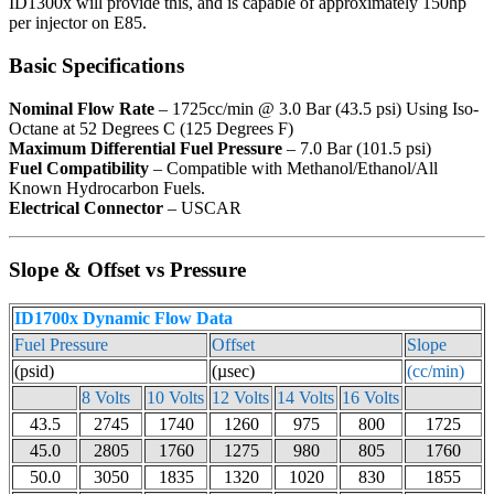
ID1300x will provide this, and is capable of approximately 150hp
per injector on E85.
Basic Specifications
Nominal Flow Rate
– 1725cc/min @ 3.0 Bar (43.5 psi) Using Iso-
Octane at 52 Degrees C (125 Degrees F)
Maximum Differential Fuel Pressure
– 7.0 Bar (101.5 psi)
Fuel Compatibility
– Compatible with Methanol/Ethanol/All
Known Hydrocarbon Fuels.
Electrical Connector
– USCAR
Slope & Offset vs Pressure
ID1700x Dynamic Flow Data
Fuel Pressure
Offset
Slope
(psid)
(µsec)
(cc/min)
8 Volts
10 Volts
12 Volts
14 Volts
16 Volts
43.5
2745
1740
1260
975
800
1725
45.0
2805
1760
1275
980
805
1760
50.0
3050
1835
1320
1020
830
1855