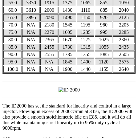
55.0
3330
1915
1375
1065
855
1950
60.0
3610
2000
1430
1110
885
2040
65.0
3895
2090
1490
1150
920
2125
70.0
N/A
2180
1545
1195
960
2205
75.0
N/A
2270
1605
1235
995
2285
80.0
N/A
2365
1670
1275
1025
2360
85.0
N/A
2455
1730
1315
1055
2435
90.0
N/A
2555
1785
1355
1085
2505
95.0
N/A
N/A
1845
1400
1120
2575
100.0
N/A
N/A
1900
1440
1155
2640
The ID2000 has set the standard for linearity and control in a large
injector. Flowing in excess of 2000cc/min at 3 bar, the ID2000 will
also provide a smooth stoichiometric idle on E85, and it will do all
this while maintaining strict linearity up to 95% duty cycle at
9000rpm.