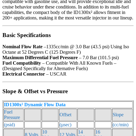
compatible with gasoline use, and will provide exceptional idle and
cruise behavior under these conditions. In addition to its multi-fuel
capabilities, the compact body of the ID1300x² allows fitment in
200+ applications, making it the most versatile injector in our lineup.
Basic Specifications
Nominal Flow Rate
–1335cc/min @ 3.0 Bar (43.5 psi) Using Iso
Octane at 52 Degrees C (125 Degrees F)
Maximum Differential Fuel Pressure
– 7.0 Bar (101.5 psi)
Fuel Compatibility
– Compatible With All Known Fuels –
(Designed Specifically for Alternative Fuels)
Electrical Connector
– USCAR
Slope & Offset vs Pressure
ID1300x² Dynamic Flow Data
Fuel
Offset
Slope
Pressure
(psid)
(µsec)
(cc/min)
10
14
16
8 Volts
12 Volts