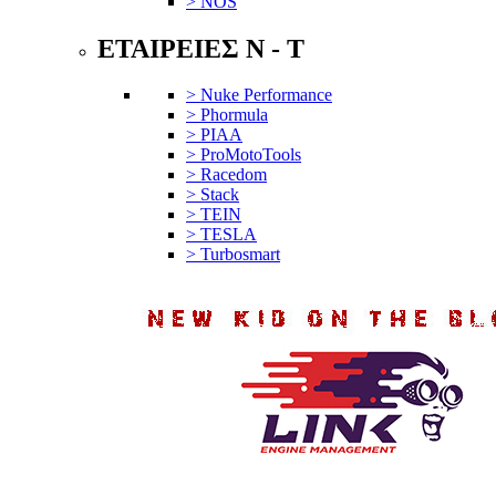
> NOS
ΕΤΑΙΡΕΙΕΣ N - T
> Nuke Performance
> Phormula
> PIAA
> ProMotoTools
> Racedom
> Stack
> TEIN
> TESLA
> Turbosmart