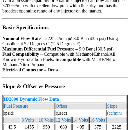
With a pressure capability of 9 bar this injector can flow as much as
3700cc/min with excellent low pulsewidth linearity, and has the
broadest operating range of any injector on the market.
Basic Specifications
Nominal Flow Rate
– 2225cc/min @ 3.0 Bar (43.5 psi) Using
Gasoline at 52 Degrees C (125 Degrees F)
Maximum Differential Fuel Pressure
– 9.0 Bar (130.5 psi)
Fuel Compatibility
– Compatible with Methanol/Ethanol/All
Known Hydrocarbon Fuels.
Incompatible
with MTBE/Nitro
Methane/Nitro Propane.
Electrical Connector
– Denso
Slope & Offset vs Pressure
ID2000 Dynamic Flow Data
Fuel Pressure
Offset
Slope
(psid)
(µsec)
(cc/min)
8 Volts
10 Volts
12 Volts
14 Volts
16 Volts
43.5
1455
950
680
495
375
2225