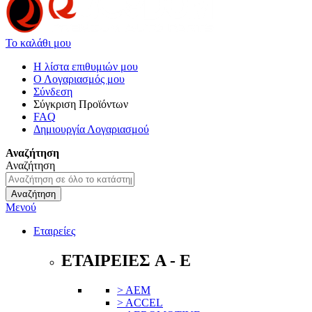
Το καλάθι μου
Η λίστα επιθυμιών μου
Ο Λογαριασμός μου
Σύνδεση
Σύγκριση Προϊόντων
FAQ
Δημιουργία Λογαριασμού
Αναζήτηση
Αναζήτηση
Αναζήτηση
Μενού
Εταιρείες
ΕΤΑΙΡΕΙΕΣ A - E
> AEM
> ACCEL