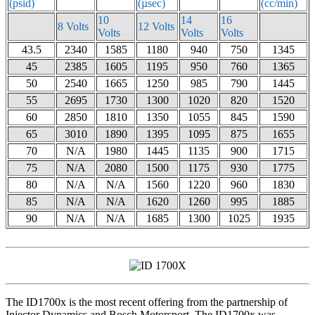
(psid)
(µsec)
(cc/min)
10
14
16
8 Volts
12 Volts
Volts
Volts
Volts
43.5
2340
1585
1180
940
750
1345
45
2385
1605
1195
950
760
1365
50
2540
1665
1250
985
790
1445
55
2695
1730
1300
1020
820
1520
60
2850
1810
1350
1055
845
1590
65
3010
1890
1395
1095
875
1655
70
N/A
1980
1445
1135
900
1715
75
N/A
2080
1500
1175
930
1775
80
N/A
N/A
1560
1220
960
1830
85
N/A
N/A
1620
1260
995
1885
90
N/A
N/A
1685
1300
1025
1935
The ID1700x is the most recent offering from the partnership of
Injector Dynamics and Bosch Motorsport. The ID1700x was