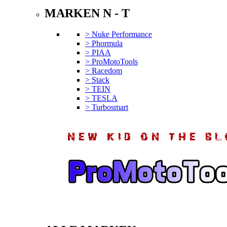
MARKEN N - T
> Nuke Performance
> Phormula
> PIAA
> ProMotoTools
> Racedom
> Stack
> TEIN
> TESLA
> Turbosmart