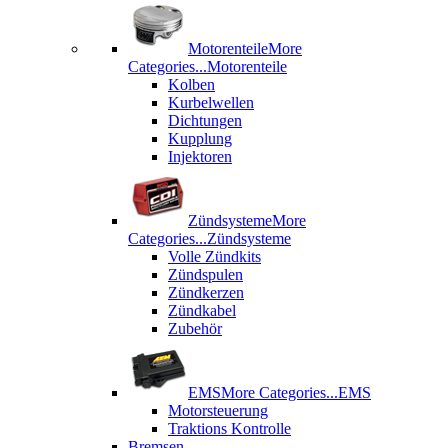
Motorenteile
More
Categories...
Motorenteile
Kolben
Kurbelwellen
Dichtungen
Kupplung
Injektoren
Zündsysteme
More
Categories...
Zündsysteme
Volle Zündkits
Zündspulen
Zündkerzen
Zündkabel
Zubehör
EMS
More Categories...
EMS
Motorsteuerung
Traktions Kontrolle
Bremsen