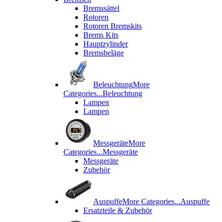
Bremssättel
Rotoren
Rotoren Bremskits
Brems Kits
Hauptzylinder
Bremsbeläge
Beleuchtung
More
Categories...
Beleuchtung
Lampen
Lampen
Messgeräte
More
Categories...
Messgeräte
Messgeräte
Zubehör
Auspuffe
More Categories...
Auspuffe
Ersatzteile & Zubehör