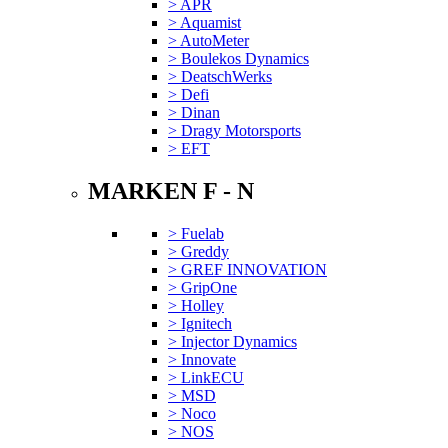
> APR
> Aquamist
> AutoMeter
> Boulekos Dynamics
> DeatschWerks
> Defi
> Dinan
> Dragy Motorsports
> EFT
MARKEN F - N
> Fuelab
> Greddy
> GREF INNOVATION
> GripOne
> Holley
> Ignitech
> Injector Dynamics
> Innovate
> LinkECU
> MSD
> Noco
> NOS