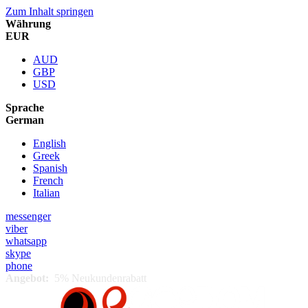
Zum Inhalt springen
Währung
EUR
AUD
GBP
USD
Sprache
German
English
Greek
Spanish
French
Italian
messenger
viber
whatsapp
skype
phone
Angebot:
5% Neukundenrabatt