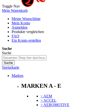
Toggle Nav
Mein Warenkorb
Meine Wunschliste
Mein Konto
Anmelden
Produkte vergleichen
FAQ
Ein Konto erstellen
Suche
Suche
Suche
Speisekarte
Marken
MARKEN A - E
> AEM
> ACCEL
> AEROMOTIVE