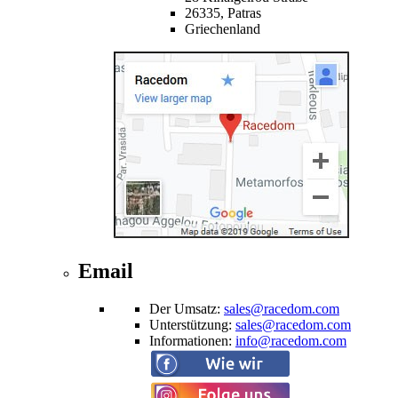
26335,
Patras
Griechenland
Email
Der Umsatz
:
sales@racedom.com
Unterstützung
:
sales@racedom.com
Informationen
:
info@racedom.com