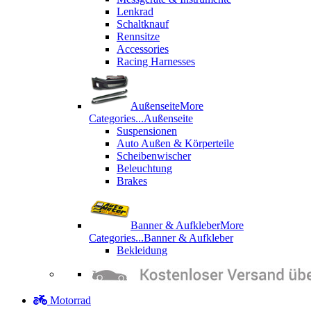
Lenkrad
Schaltknauf
Rennsitze
Accessories
Racing Harnesses
Außenseite
More
Categories...
Außenseite
Suspensionen
Auto Außen & Körperteile
Scheibenwischer
Beleuchtung
Brakes
Banner & Aufkleber
More
Categories...
Banner & Aufkleber
Bekleidung
Motorrad