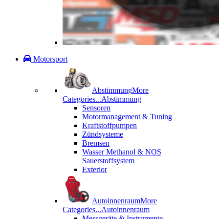
Motorsport
Abstimmung
More
Categories...
Abstimmung
Sensoren
Motormanagement & Tuning
Kraftstoffpumpen
Zündsysteme
Bremsen
Wasser Methanol & NOS
Sauerstoffsystem
Exterior
Autoinnenraum
More
Categories...
Autoinnenraum
Messgeräte & Instrumente