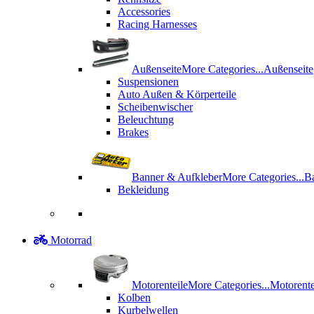
Accessories
Racing Harnesses
Außenseite
More Categories...
Außenseite
Suspensionen
Auto Außen & Körperteile
Scheibenwischer
Beleuchtung
Brakes
Banner & Aufkleber
More Categories...
B
Bekleidung
Motorrad
Motorenteile
More Categories...
Motorente
Kolben
Kurbelwellen