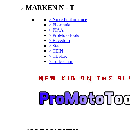
MARKEN N - T
> Nuke Performance
> Phormula
> PIAA
> ProMotoTools
> Racedom
> Stack
> TEIN
> TESLA
> Turbosmart