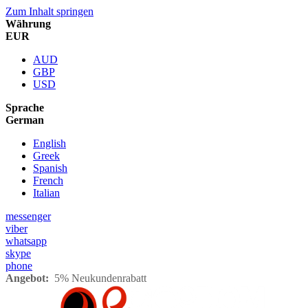
Zum Inhalt springen
Währung
EUR
AUD
GBP
USD
Sprache
German
English
Greek
Spanish
French
Italian
messenger
viber
whatsapp
skype
phone
Angebot:
5% Neukundenrabatt