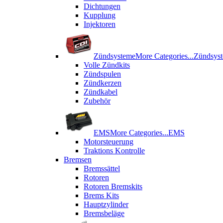
Dichtungen
Kupplung
Injektoren
Zündsysteme
More Categories...
Zündsys
Volle Zündkits
Zündspulen
Zündkerzen
Zündkabel
Zubehör
EMS
More Categories...
EMS
Motorsteuerung
Traktions Kontrolle
Bremsen
Bremssättel
Rotoren
Rotoren Bremskits
Brems Kits
Hauptzylinder
Bremsbeläge