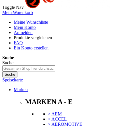
Toggle Nav
Mein Warenkorb
Meine Wunschliste
Mein Konto
Anmelden
Produkte vergleichen
FAQ
Ein Konto erstellen
Suche
Suche
Suche
Speisekarte
Marken
MARKEN A - E
> AEM
> ACCEL
> AEROMOTIVE