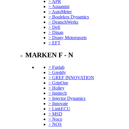
> APR
> Aquamist
> AutoMeter
> Boulekos Dynamics
> DeatschWerks
> Defi
> Dinan
> Dragy Motorsports
> EFT
MARKEN F - N
> Fuelab
> Greddy
> GREF INNOVATION
> GripOne
> Holley
> Ignitech
> Injector Dynamics
> Innovate
> LinkECU
> MSD
> Noco
> NOS