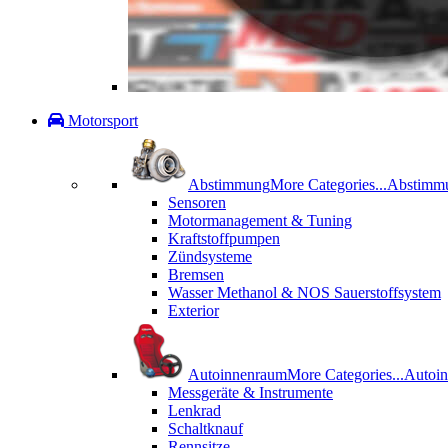
Motorsport
Abstimmung
More Categories...
Abstimm
Sensoren
Motormanagement & Tuning
Kraftstoffpumpen
Zündsysteme
Bremsen
Wasser Methanol & NOS Sauerstoffsystem
Exterior
Autoinnenraum
More Categories...
Autoi
Messgeräte & Instrumente
Lenkrad
Schaltknauf
Rennsitze