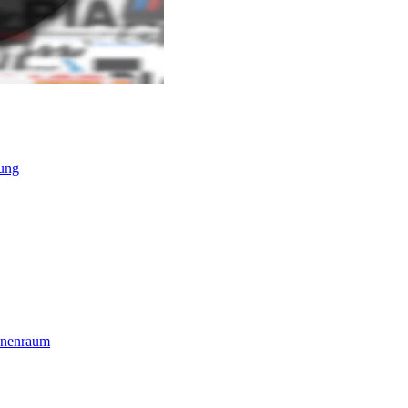
ung
nnenraum