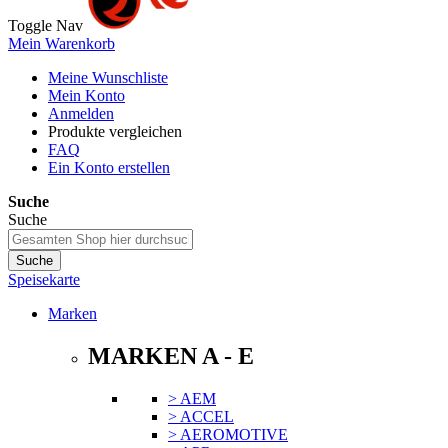
Toggle Nav
Mein Warenkorb
Meine Wunschliste
Mein Konto
Anmelden
Produkte vergleichen
FAQ
Ein Konto erstellen
Suche
Suche
Suche
Speisekarte
Marken
MARKEN A - E
> AEM
> ACCEL
> AEROMOTIVE