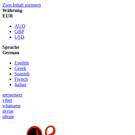
Zum Inhalt springen
Währung
EUR
AUD
GBP
USD
Sprache
German
English
Greek
Spanish
French
Italian
messenger
viber
whatsapp
skype
phone
Angebot:
5% Neukundenrabatt