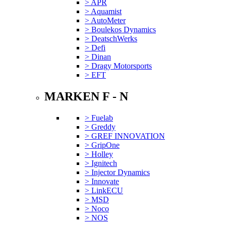
> APR
> Aquamist
> AutoMeter
> Boulekos Dynamics
> DeatschWerks
> Defi
> Dinan
> Dragy Motorsports
> EFT
MARKEN F - N
> Fuelab
> Greddy
> GREF INNOVATION
> GripOne
> Holley
> Ignitech
> Injector Dynamics
> Innovate
> LinkECU
> MSD
> Noco
> NOS