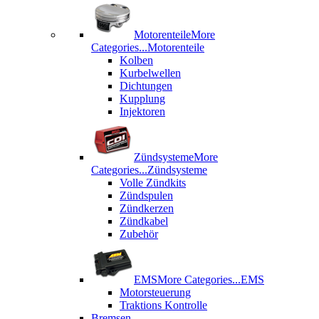
Motorenteile
More
Categories...
Motorenteile
Kolben
Kurbelwellen
Dichtungen
Kupplung
Injektoren
Zündsysteme
More
Categories...
Zündsysteme
Volle Zündkits
Zündspulen
Zündkerzen
Zündkabel
Zubehör
EMS
More Categories...
EMS
Motorsteuerung
Traktions Kontrolle
Bremsen