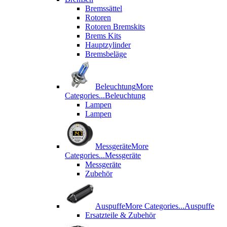
Bremssättel
Rotoren
Rotoren Bremskits
Brems Kits
Hauptzylinder
Bremsbeläge
Beleuchtung
More
Categories...
Beleuchtung
Lampen
Lampen
Messgeräte
More
Categories...
Messgeräte
Messgeräte
Zubehör
Auspuffe
More Categories...
Auspuffe
Ersatzteile & Zubehör