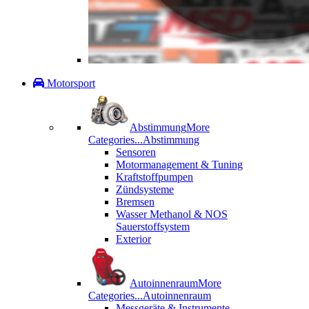
Motorsport
Abstimmung
More
Categories...
Abstimmung
Sensoren
Motormanagement & Tuning
Kraftstoffpumpen
Zündsysteme
Bremsen
Wasser Methanol & NOS
Sauerstoffsystem
Exterior
Autoinnenraum
More
Categories...
Autoinnenraum
Messgeräte & Instrumente