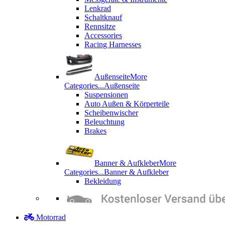
Lenkrad
Schaltknauf
Rennsitze
Accessories
Racing Harnesses
Außenseite
More
Categories...
Außenseite
Suspensionen
Auto Außen & Körperteile
Scheibenwischer
Beleuchtung
Brakes
Banner & Aufkleber
More
Categories...
Banner & Aufkleber
Bekleidung
Motorrad