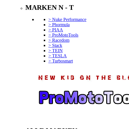
MARKEN N - T
> Nuke Performance
> Phormula
> PIAA
> ProMotoTools
> Racedom
> Stack
> TEIN
> TESLA
> Turbosmart