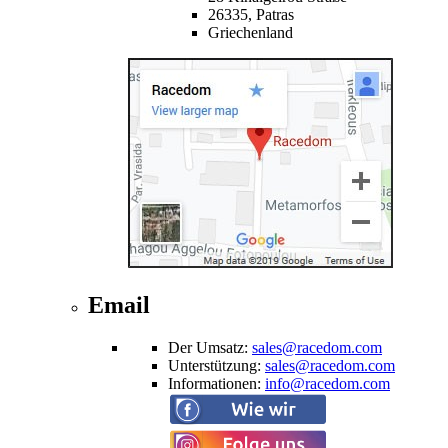
26335,
Patras
Griechenland
Email
Der Umsatz
:
sales@racedom.com
Unterstützung
:
sales@racedom.com
Informationen
:
info@racedom.com