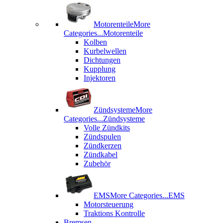
Motorenteile
More
Categories...
Motorenteile
Kolben
Kurbelwellen
Dichtungen
Kupplung
Injektoren
Zündsysteme
More
Categories...
Zündsysteme
Volle Zündkits
Zündspulen
Zündkerzen
Zündkabel
Zubehör
EMS
More Categories...
EMS
Motorsteuerung
Traktions Kontrolle
Bremsen