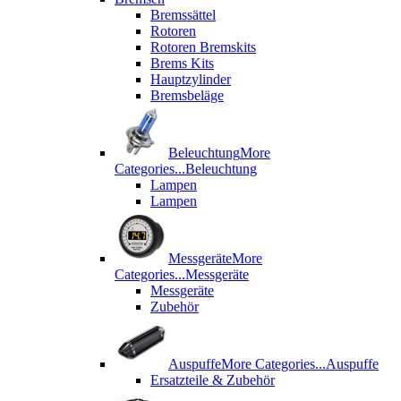
Bremssättel
Rotoren
Rotoren Bremskits
Brems Kits
Hauptzylinder
Bremsbeläge
Beleuchtung
More
Categories...
Beleuchtung
Lampen
Lampen
Messgeräte
More
Categories...
Messgeräte
Messgeräte
Zubehör
Auspuffe
More Categories...
Auspuffe
Ersatzteile & Zubehör