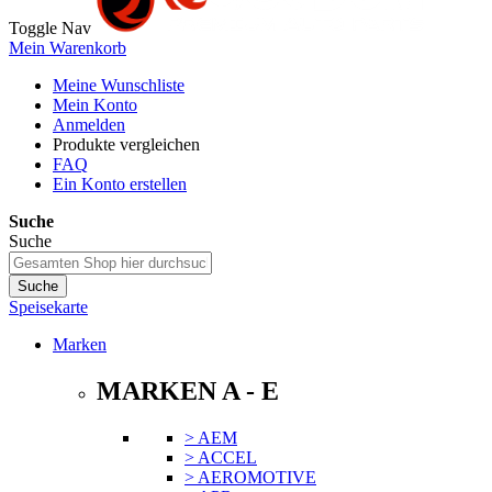
Toggle Nav
Mein Warenkorb
Meine Wunschliste
Mein Konto
Anmelden
Produkte vergleichen
FAQ
Ein Konto erstellen
Suche
Suche
Suche
Speisekarte
Marken
MARKEN A - E
> AEM
> ACCEL
> AEROMOTIVE