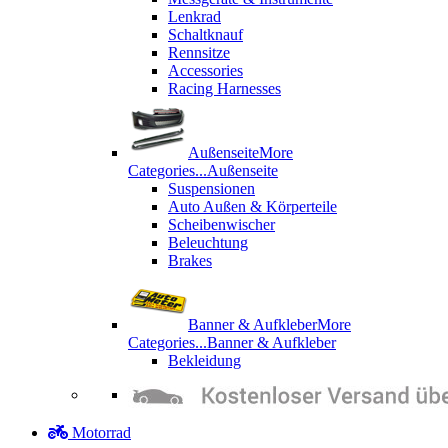
Lenkrad
Schaltknauf
Rennsitze
Accessories
Racing Harnesses
Außenseite
More
Categories...
Außenseite
Suspensionen
Auto Außen & Körperteile
Scheibenwischer
Beleuchtung
Brakes
Banner & Aufkleber
More
Categories...
Banner & Aufkleber
Bekleidung
Motorrad