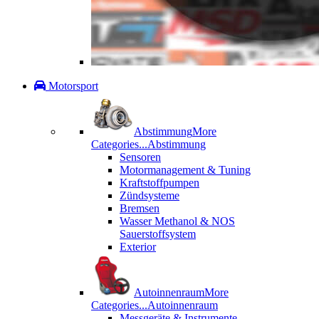
Motorsport
Abstimmung
More
Categories...
Abstimmung
Sensoren
Motormanagement & Tuning
Kraftstoffpumpen
Zündsysteme
Bremsen
Wasser Methanol & NOS
Sauerstoffsystem
Exterior
Autoinnenraum
More
Categories...
Autoinnenraum
Messgeräte & Instrumente