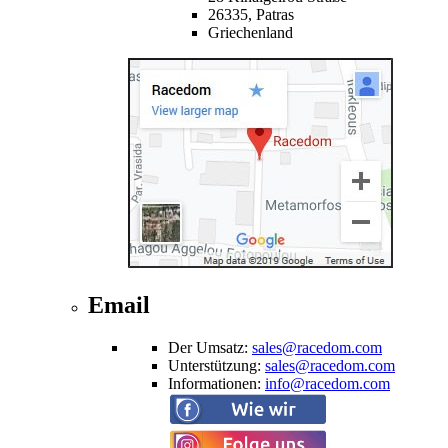
26335,
Patras
Griechenland
Email
Der Umsatz
:
sales@racedom.com
Unterstützung
:
sales@racedom.com
Informationen
:
info@racedom.com