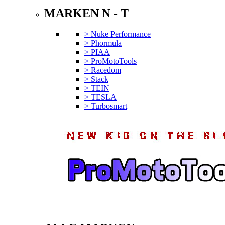
MARKEN N - T
> Nuke Performance
> Phormula
> PIAA
> ProMotoTools
> Racedom
> Stack
> TEIN
> TESLA
> Turbosmart