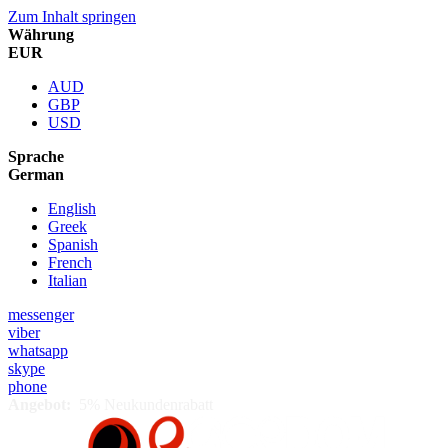
Zum Inhalt springen
Währung
EUR
AUD
GBP
USD
Sprache
German
English
Greek
Spanish
French
Italian
messenger
viber
whatsapp
skype
phone
Angebot:
5% Neukundenrabatt