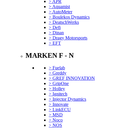
> APR
> Aquamist
> AutoMeter
> Boulekos Dynamics
> DeatschWerks
> Defi
> Dinan
> Dragy Motorsports
> EFT
MARKEN F - N
> Fuelab
> Greddy
> GREF INNOVATION
> GripOne
> Holley
> Ignitech
> Injector Dynamics
> Innovate
> LinkECU
> MSD
> Noco
> NOS