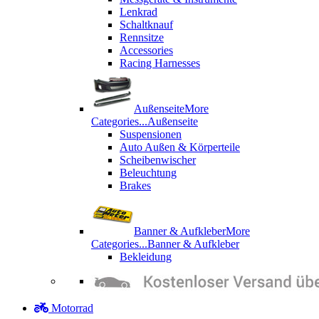
Lenkrad
Schaltknauf
Rennsitze
Accessories
Racing Harnesses
Außenseite
More
Categories...
Außenseite
Suspensionen
Auto Außen & Körperteile
Scheibenwischer
Beleuchtung
Brakes
Banner & Aufkleber
More
Categories...
Banner & Aufkleber
Bekleidung
Motorrad