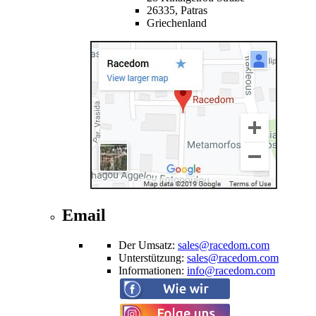
26335,
Patras
Griechenland
Email
Der Umsatz
:
sales@racedom.com
Unterstützung
:
sales@racedom.com
Informationen
:
info@racedom.com