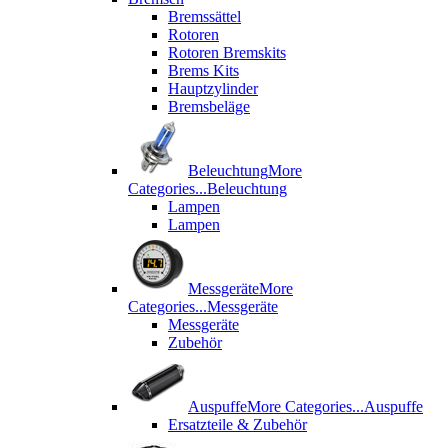
Bremssättel
Rotoren
Rotoren Bremskits
Brems Kits
Hauptzylinder
Bremsbeläge
Beleuchtung
More
Categories...
Beleuchtung
Lampen
Lampen
Messgeräte
More
Categories...
Messgeräte
Messgeräte
Zubehör
Auspuffe
More Categories...
Auspuffe
Ersatzteile & Zubehör