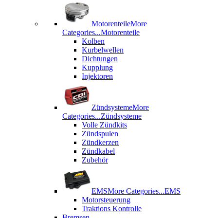
Motorenteile
More
Categories...
Motorenteile
Kolben
Kurbelwellen
Dichtungen
Kupplung
Injektoren
Zündsysteme
More
Categories...
Zündsysteme
Volle Zündkits
Zündspulen
Zündkerzen
Zündkabel
Zubehör
EMS
More Categories...
EMS
Motorsteuerung
Traktions Kontrolle
Bremsen