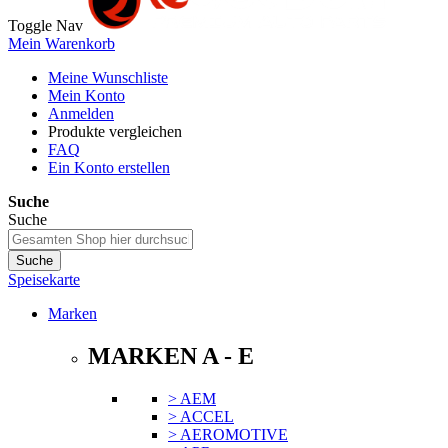
Toggle Nav
Mein Warenkorb
Meine Wunschliste
Mein Konto
Anmelden
Produkte vergleichen
FAQ
Ein Konto erstellen
Suche
Suche
Suche
Speisekarte
Marken
MARKEN A - E
> AEM
> ACCEL
> AEROMOTIVE