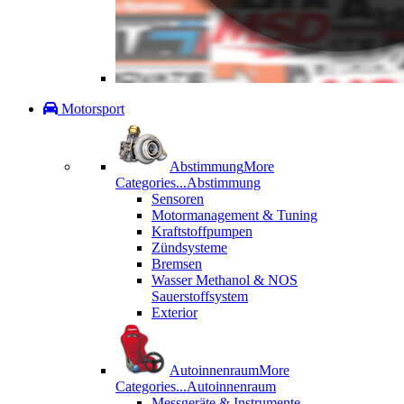
Motorsport
Abstimmung
More
Categories...
Abstimmung
Sensoren
Motormanagement & Tuning
Kraftstoffpumpen
Zündsysteme
Bremsen
Wasser Methanol & NOS
Sauerstoffsystem
Exterior
Autoinnenraum
More
Categories...
Autoinnenraum
Messgeräte & Instrumente