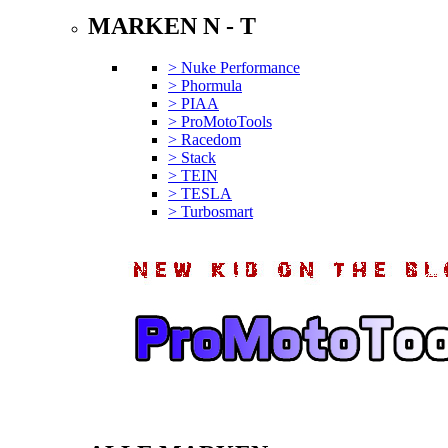
MARKEN N - T
> Nuke Performance
> Phormula
> PIAA
> ProMotoTools
> Racedom
> Stack
> TEIN
> TESLA
> Turbosmart