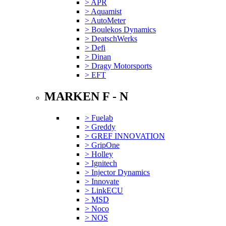
> APR
> Aquamist
> AutoMeter
> Boulekos Dynamics
> DeatschWerks
> Defi
> Dinan
> Dragy Motorsports
> EFT
MARKEN F - N
> Fuelab
> Greddy
> GREF INNOVATION
> GripOne
> Holley
> Ignitech
> Injector Dynamics
> Innovate
> LinkECU
> MSD
> Noco
> NOS