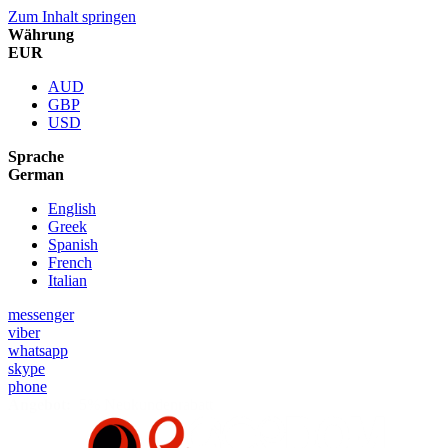
Zum Inhalt springen
Währung
EUR
AUD
GBP
USD
Sprache
German
English
Greek
Spanish
French
Italian
messenger
viber
whatsapp
skype
phone
Angebot:
5% Neukundenrabatt