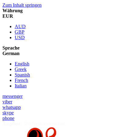
Zum Inhalt springen
Währung
EUR
AUD
GBP
USD
Sprache
German
English
Greek
Spanish
French
Italian
messenger
viber
whatsapp
skype
phone
Angebot:
5% Neukundenrabatt