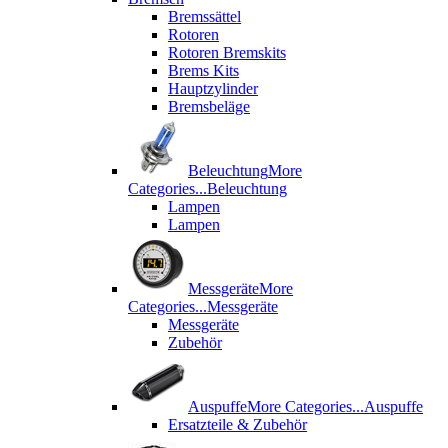
Bremssättel
Rotoren
Rotoren Bremskits
Brems Kits
Hauptzylinder
Bremsbeläge
Beleuchtung
More
Categories...
Beleuchtung
Lampen
Lampen
Messgeräte
More
Categories...
Messgeräte
Messgeräte
Zubehör
Auspuffe
More Categories...
Auspuffe
Ersatzteile & Zubehör