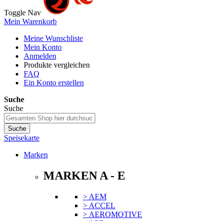
Toggle Nav
Mein Warenkorb
Meine Wunschliste
Mein Konto
Anmelden
Produkte vergleichen
FAQ
Ein Konto erstellen
Suche
Suche
Suche
Speisekarte
Marken
MARKEN A - E
> AEM
> ACCEL
> AEROMOTIVE