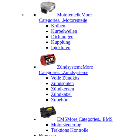
Motorenteile
More
Categories...
Motorenteile
Kolben
Kurbelwellen
Dichtungen
Kupplung
Injektoren
Zündsysteme
More
Categories...
Zündsysteme
Volle Zündkits
Zündspulen
Zündkerzen
Zündkabel
Zubehör
EMS
More Categories...
EMS
Motorsteuerung
Traktions Kontrolle
Bremsen