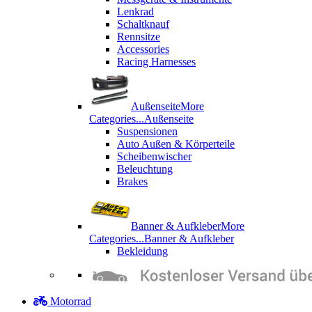
Lenkrad
Schaltknauf
Rennsitze
Accessories
Racing Harnesses
Außenseite
More
Categories...
Außenseite
Suspensionen
Auto Außen & Körperteile
Scheibenwischer
Beleuchtung
Brakes
Banner & Aufkleber
More
Categories...
Banner & Aufkleber
Bekleidung
Motorrad