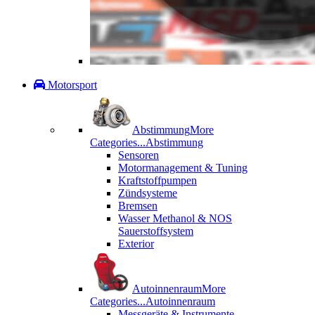
Motorsport
Abstimmung
More
Categories...
Abstimmung
Sensoren
Motormanagement & Tuning
Kraftstoffpumpen
Zündsysteme
Bremsen
Wasser Methanol & NOS
Sauerstoffsystem
Exterior
Autoinnenraum
More
Categories...
Autoinnenraum
Messgeräte & Instrumente