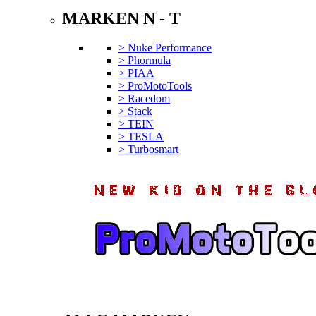
MARKEN N - T
> Nuke Performance
> Phormula
> PIAA
> ProMotoTools
> Racedom
> Stack
> TEIN
> TESLA
> Turbosmart