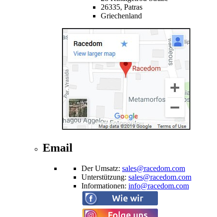
26335,
Patras
Griechenland
Email
Der Umsatz
:
sales@racedom.com
Unterstützung
:
sales@racedom.com
Informationen
:
info@racedom.com