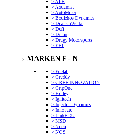
> APR
> Aquamist
> AutoMeter
> Boulekos Dynamics
> DeatschWerks
> Defi
> Dinan
> Dragy Motorsports
> EFT
MARKEN F - N
> Fuelab
> Greddy
> GREF INNOVATION
> GripOne
> Holley
> Ignitech
> Injector Dynamics
> Innovate
> LinkECU
> MSD
> Noco
> NOS