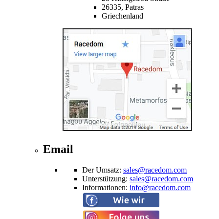
26335,
Patras
Griechenland
Email
Der Umsatz
:
sales@racedom.com
Unterstützung
:
sales@racedom.com
Informationen
:
info@racedom.com