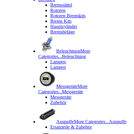
Bremssättel
Rotoren
Rotoren Bremskits
Brems Kits
Hauptzylinder
Bremsbeläge
Beleuchtung
More
Categories...
Beleuchtung
Lampen
Lampen
Messgeräte
More
Categories...
Messgeräte
Messgeräte
Zubehör
Auspuffe
More Categories...
Auspuffe
Ersatzteile & Zubehör