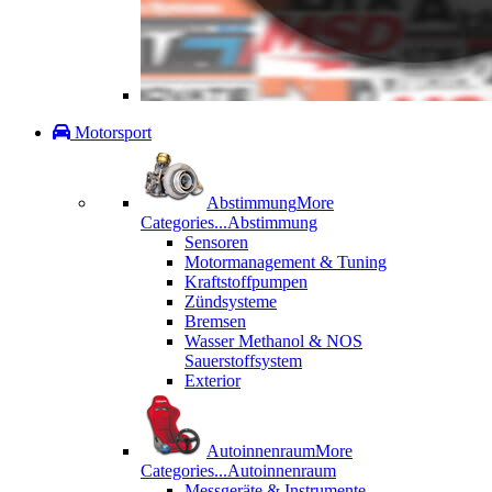
Motorsport
Abstimmung
More
Categories...
Abstimmung
Sensoren
Motormanagement & Tuning
Kraftstoffpumpen
Zündsysteme
Bremsen
Wasser Methanol & NOS
Sauerstoffsystem
Exterior
Autoinnenraum
More
Categories...
Autoinnenraum
Messgeräte & Instrumente