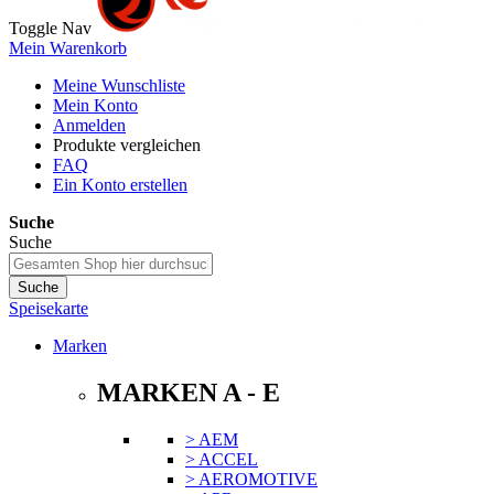
Toggle Nav
Mein Warenkorb
Meine Wunschliste
Mein Konto
Anmelden
Produkte vergleichen
FAQ
Ein Konto erstellen
Suche
Suche
Suche
Speisekarte
Marken
MARKEN A - E
> AEM
> ACCEL
> AEROMOTIVE