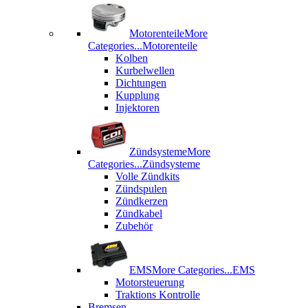
Motorenteile
More
Categories...
Motorenteile
Kolben
Kurbelwellen
Dichtungen
Kupplung
Injektoren
Zündsysteme
More
Categories...
Zündsysteme
Volle Zündkits
Zündspulen
Zündkerzen
Zündkabel
Zubehör
EMS
More Categories...
EMS
Motorsteuerung
Traktions Kontrolle
Bremsen