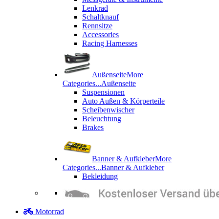
Lenkrad
Schaltknauf
Rennsitze
Accessories
Racing Harnesses
Außenseite
More
Categories...
Außenseite
Suspensionen
Auto Außen & Körperteile
Scheibenwischer
Beleuchtung
Brakes
Banner & Aufkleber
More
Categories...
Banner & Aufkleber
Bekleidung
Motorrad