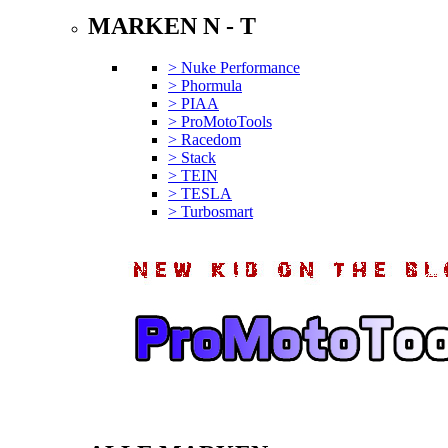
MARKEN N - T
> Nuke Performance
> Phormula
> PIAA
> ProMotoTools
> Racedom
> Stack
> TEIN
> TESLA
> Turbosmart