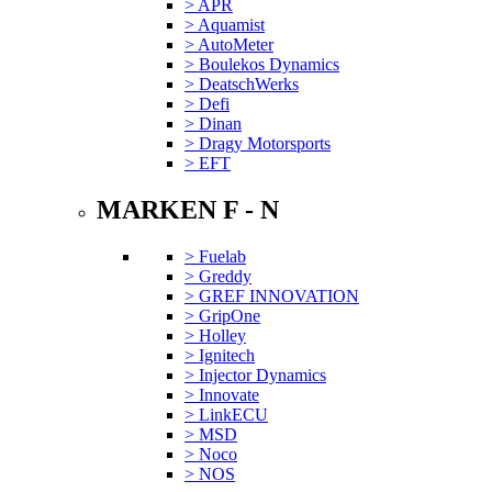
> APR
> Aquamist
> AutoMeter
> Boulekos Dynamics
> DeatschWerks
> Defi
> Dinan
> Dragy Motorsports
> EFT
MARKEN F - N
> Fuelab
> Greddy
> GREF INNOVATION
> GripOne
> Holley
> Ignitech
> Injector Dynamics
> Innovate
> LinkECU
> MSD
> Noco
> NOS