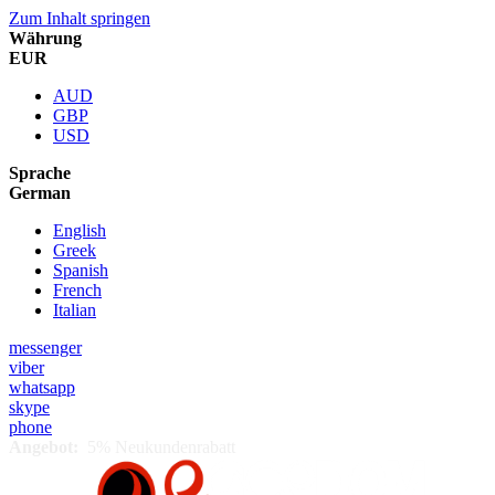
Zum Inhalt springen
Währung
EUR
AUD
GBP
USD
Sprache
German
English
Greek
Spanish
French
Italian
messenger
viber
whatsapp
skype
phone
Angebot:
5% Neukundenrabatt