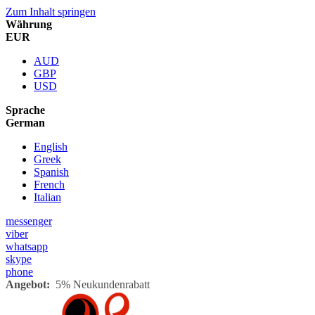
Zum Inhalt springen
Währung
EUR
AUD
GBP
USD
Sprache
German
English
Greek
Spanish
French
Italian
messenger
viber
whatsapp
skype
phone
Angebot:
5% Neukundenrabatt