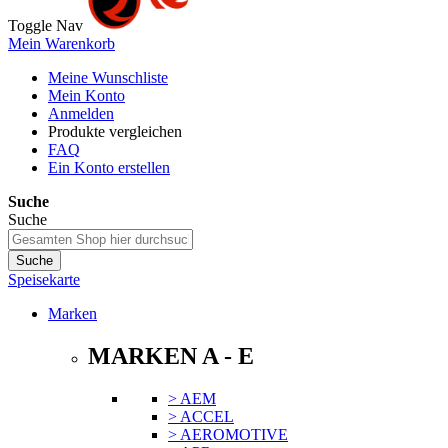
Toggle Nav
Mein Warenkorb
Meine Wunschliste
Mein Konto
Anmelden
Produkte vergleichen
FAQ
Ein Konto erstellen
Suche
Suche
Suche
Speisekarte
Marken
MARKEN A - E
> AEM
> ACCEL
> AEROMOTIVE