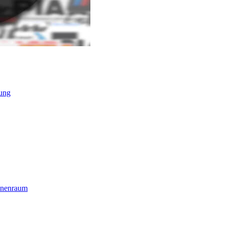
ung
nnenraum