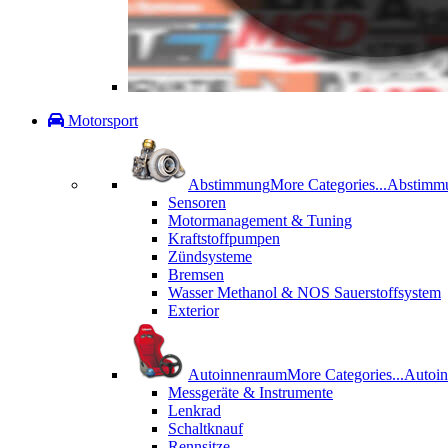
Motorsport
Abstimmung
More Categories...
Abstimm
Sensoren
Motormanagement & Tuning
Kraftstoffpumpen
Zündsysteme
Bremsen
Wasser Methanol & NOS Sauerstoffsystem
Exterior
Autoinnenraum
More Categories...
Autoi
Messgeräte & Instrumente
Lenkrad
Schaltknauf
Rennsitze