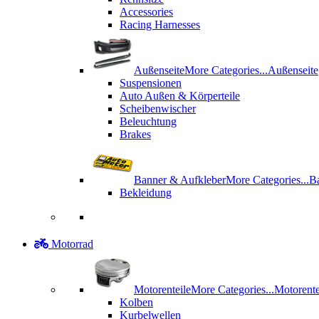
Accessories
Racing Harnesses
Außenseite
More Categories...
Außenseite
Suspensionen
Auto Außen & Körperteile
Scheibenwischer
Beleuchtung
Brakes
Banner & Aufkleber
More Categories...
B
Bekleidung
Motorrad
Motorenteile
More Categories...
Motorente
Kolben
Kurbelwellen