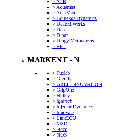
> APR
> Aquamist
> AutoMeter
> Boulekos Dynamics
> DeatschWerks
> Defi
> Dinan
> Dragy Motorsports
> EFT
MARKEN F - N
> Fuelab
> Greddy
> GREF INNOVATION
> GripOne
> Holley
> Ignitech
> Injector Dynamics
> Innovate
> LinkECU
> MSD
> Noco
> NOS