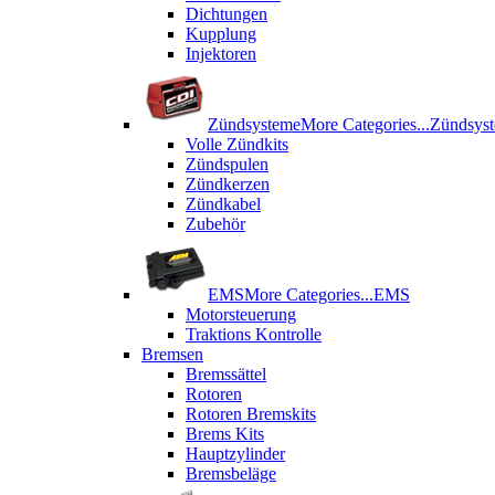
Dichtungen
Kupplung
Injektoren
Zündsysteme
More Categories...
Zündsys
Volle Zündkits
Zündspulen
Zündkerzen
Zündkabel
Zubehör
EMS
More Categories...
EMS
Motorsteuerung
Traktions Kontrolle
Bremsen
Bremssättel
Rotoren
Rotoren Bremskits
Brems Kits
Hauptzylinder
Bremsbeläge