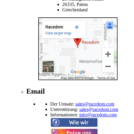
26335,
Patras
Griechenland
Email
Der Umsatz
:
sales@racedom.com
Unterstützung
:
sales@racedom.com
Informationen
:
info@racedom.com