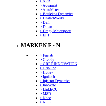
> APR
> Aquamist
> AutoMeter
> Boulekos Dynamics
> DeatschWerks
> Defi
> Dinan
> Dragy Motorsports
> EFT
MARKEN F - N
> Fuelab
> Greddy
> GREF INNOVATION
> GripOne
> Holley
> Ignitech
> Injector Dynamics
> Innovate
> LinkECU
> MSD
> Noco
> NOS