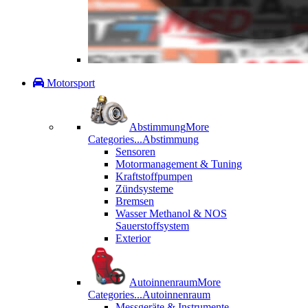
Motorsport
Abstimmung
More
Categories...
Abstimmung
Sensoren
Motormanagement & Tuning
Kraftstoffpumpen
Zündsysteme
Bremsen
Wasser Methanol & NOS
Sauerstoffsystem
Exterior
Autoinnenraum
More
Categories...
Autoinnenraum
Messgeräte & Instrumente