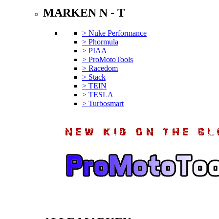
MARKEN N - T
> Nuke Performance
> Phormula
> PIAA
> ProMotoTools
> Racedom
> Stack
> TEIN
> TESLA
> Turbosmart