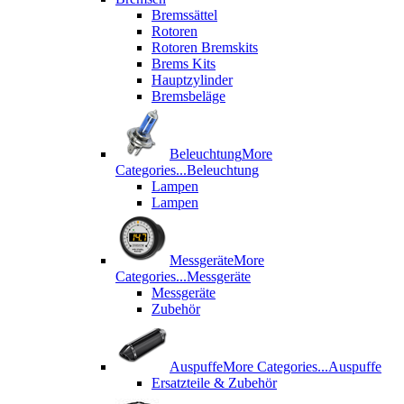
Bremssättel
Rotoren
Rotoren Bremskits
Brems Kits
Hauptzylinder
Bremsbeläge
Beleuchtung
More
Categories...
Beleuchtung
Lampen
Lampen
Messgeräte
More
Categories...
Messgeräte
Messgeräte
Zubehör
Auspuffe
More Categories...
Auspuffe
Ersatzteile & Zubehör