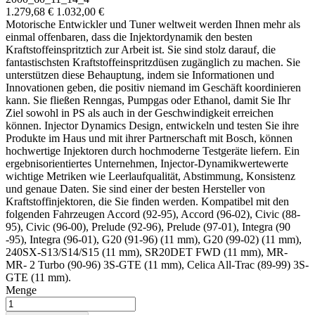
1.279,68 €
1.032,00 €
Motorische Entwickler und Tuner weltweit werden Ihnen mehr als
einmal offenbaren, dass die Injektordynamik den besten
Kraftstoffeinspritztich zur Arbeit ist. Sie sind stolz darauf, die
fantastischsten Kraftstoffeinspritzdüsen zugänglich zu machen. Sie
unterstützen diese Behauptung, indem sie Informationen und
Innovationen geben, die positiv niemand im Geschäft koordinieren
kann. Sie fließen Renngas, Pumpgas oder Ethanol, damit Sie Ihr
Ziel sowohl in PS als auch in der Geschwindigkeit erreichen
können. Injector Dynamics Design, entwickeln und testen Sie ihre
Produkte im Haus und mit ihrer Partnerschaft mit Bosch, können
hochwertige Injektoren durch hochmoderne Testgeräte liefern. Ein
ergebnisorientiertes Unternehmen, Injector-Dynamikwertewerte
wichtige Metriken wie Leerlaufqualität, Abstimmung, Konsistenz
und genaue Daten. Sie sind einer der besten Hersteller von
Kraftstoffinjektoren, die Sie finden werden. Kompatibel mit den
folgenden Fahrzeugen Accord (92-95), Accord (96-02), Civic (88-
95), Civic (96-00), Prelude (92-96), Prelude (97-01), Integra (90
-95), Integra (96-01), G20 (91-96) (11 mm), G20 (99-02) (11 mm),
240SX-S13/S14/S15 (11 mm), SR20DET FWD (11 mm), MR-
MR- 2 Turbo (90-96) 3S-GTE (11 mm), Celica All-Trac (89-99) 3S-
GTE (11 mm).
Menge