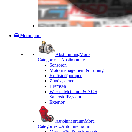
Motorsport
Abstimmung
More
Categories...
Abstimmung
Sensoren
Motormanagement & Tuning
Kraftstoffpumpen
Zündsysteme
Bremsen
Wasser Methanol & NOS
Sauerstoffsystem
Exterior
Autoinnenraum
More
Categories...
Autoinnenraum
Messgeräte & Instrumente