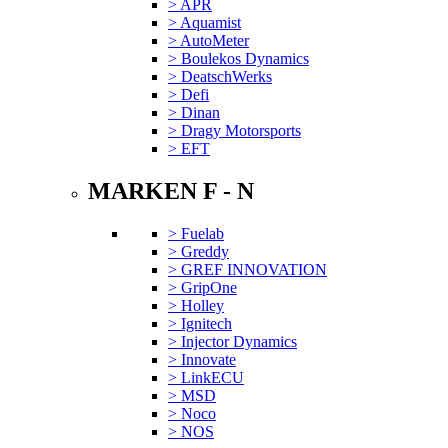
> APR
> Aquamist
> AutoMeter
> Boulekos Dynamics
> DeatschWerks
> Defi
> Dinan
> Dragy Motorsports
> EFT
MARKEN F - N
> Fuelab
> Greddy
> GREF INNOVATION
> GripOne
> Holley
> Ignitech
> Injector Dynamics
> Innovate
> LinkECU
> MSD
> Noco
> NOS