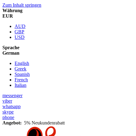
Zum Inhalt springen
Währung
EUR
AUD
GBP
USD
Sprache
German
English
Greek
Spanish
French
Italian
messenger
viber
whatsapp
skype
phone
Angebot:
5% Neukundenrabatt