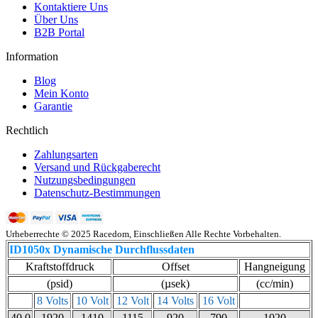
Kontaktiere Uns
Über Uns
B2B Portal
Information
Blog
Mein Konto
Garantie
Rechtlich
Zahlungsarten
Versand und Rückgaberecht
Nutzungsbedingungen
Datenschutz-Bestimmungen
Urheberrechte © 2025 Racedom, Einschließen Alle Rechte Vorbehalten.
ID1050x Dynamische Durchflussdaten
Kraftstoffdruck
Offset
Hangneigung
(psid)
(µsek)
(cc/min)
8 Volts
10 Volt
12 Volt
14 Volts
16 Volt
40.0
1920
1410
1115
920
790
1020