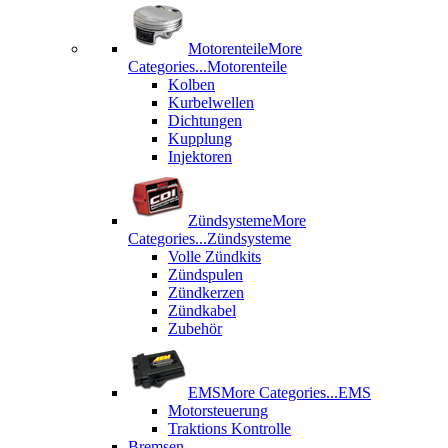
Motorenteile
More
Categories...
Motorenteile
Kolben
Kurbelwellen
Dichtungen
Kupplung
Injektoren
Zündsysteme
More
Categories...
Zündsysteme
Volle Zündkits
Zündspulen
Zündkerzen
Zündkabel
Zubehör
EMS
More Categories...
EMS
Motorsteuerung
Traktions Kontrolle
Bremsen