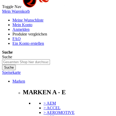
Toggle Nav
Mein Warenkorb
Meine Wunschliste
Mein Konto
Anmelden
Produkte vergleichen
FAQ
Ein Konto erstellen
Suche
Suche
Suche
Speisekarte
Marken
MARKEN A - E
> AEM
> ACCEL
> AEROMOTIVE