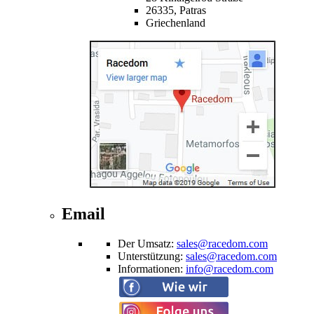
26335,
Patras
Griechenland
Email
Der Umsatz
:
sales@racedom.com
Unterstützung
:
sales@racedom.com
Informationen
:
info@racedom.com