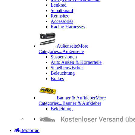
Lenkrad
Schaltknauf
Rennsitze
Accessories
Racing Harnesses
Außenseite
More
Categories...
Außenseite
Suspensionen
Auto Außen & Körperteile
Scheibenwischer
Beleuchtung
Brakes
Banner & Aufkleber
More
Categories...
Banner & Aufkleber
Bekleidung
Motorrad