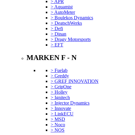
> APR
> Aquamist
> AutoMeter
> Boulekos Dynamics
> DeatschWerks
> Defi
> Dinan
> Dragy Motorsports
> EFT
MARKEN F - N
> Fuelab
> Greddy
> GREF INNOVATION
> GripOne
> Holley
> Ignitech
> Injector Dynamics
> Innovate
> LinkECU
> MSD
> Noco
> NOS