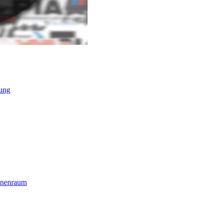
ung
nnenraum