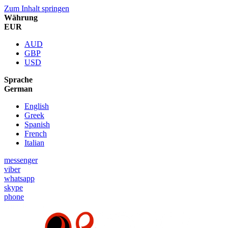
Zum Inhalt springen
Währung
EUR
AUD
GBP
USD
Sprache
German
English
Greek
Spanish
French
Italian
messenger
viber
whatsapp
skype
phone
Angebot:
5% Neukundenrabatt