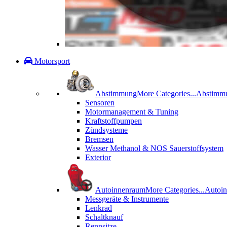
Motorsport
Abstimmung
More Categories...
Abstimm
Sensoren
Motormanagement & Tuning
Kraftstoffpumpen
Zündsysteme
Bremsen
Wasser Methanol & NOS Sauerstoffsystem
Exterior
Autoinnenraum
More Categories...
Autoi
Messgeräte & Instrumente
Lenkrad
Schaltknauf
Rennsitze