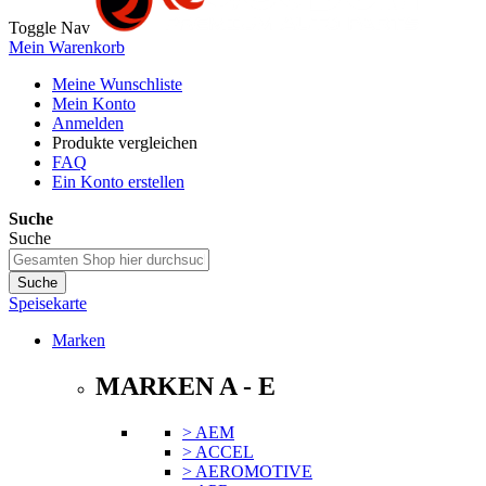
Toggle Nav
Mein Warenkorb
Meine Wunschliste
Mein Konto
Anmelden
Produkte vergleichen
FAQ
Ein Konto erstellen
Suche
Suche
Suche
Speisekarte
Marken
MARKEN A - E
> AEM
> ACCEL
> AEROMOTIVE