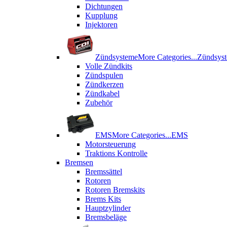
Dichtungen
Kupplung
Injektoren
Zündsysteme
More Categories...
Zündsys
Volle Zündkits
Zündspulen
Zündkerzen
Zündkabel
Zubehör
EMS
More Categories...
EMS
Motorsteuerung
Traktions Kontrolle
Bremsen
Bremssättel
Rotoren
Rotoren Bremskits
Brems Kits
Hauptzylinder
Bremsbeläge