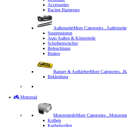
Accessories
Racing Harnesses
Außenseite
More Categories...
Außenseite
Suspensionen
Auto Außen & Körperteile
Scheibenwischer
Beleuchtung
Brakes
Banner & Aufkleber
More Categories...
B
Bekleidung
Motorrad
Motorenteile
More Categories...
Motorente
Kolben
Kurbelwellen