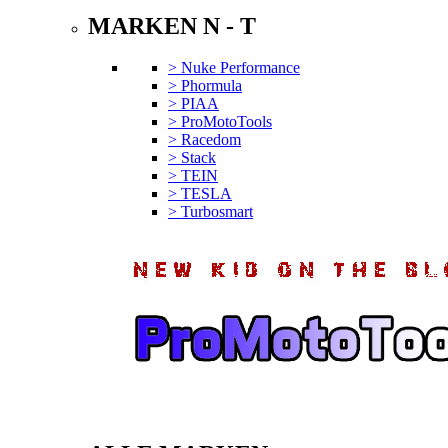
MARKEN N - T
> Nuke Performance
> Phormula
> PIAA
> ProMotoTools
> Racedom
> Stack
> TEIN
> TESLA
> Turbosmart